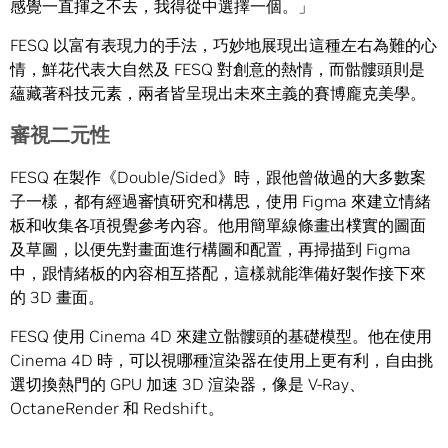
感覺一直揮之不去，我得從中選擇一個。」
FESQ 以富有表現力的手法，巧妙地展現出這種左右為難的心
情，鮮花代表大自然及 FESQ 對創意的熱情，而骷髏頭則是
蘊藏著科技元素，兩者皆呈現出未來主義的賽博龐克美學。
審視二元性
FESQ 在製作《Double/Sided》時，跟他曾做過的大多數案
子一樣，都有經過審慎研究和構思，使用 Figma 來建立情緒
板和收集各項視覺參考內容。他用簡單線條畫出樸實的圖面
及草圖，以便先對畫面進行構圖和配置，再掃描到 Figma
中，跟情緒板的內容相互搭配，這樣就能準備好製作接下來
的 3D 畫面。
FESQ 使用 Cinema 4D 來建立骷髏頭的基礎模型。他在使用
Cinema 4D 時，可以視哪種渲染器在使用上更有利，自由挑
選切換熱門的 GPU 加速 3D 渲染器，像是 V-Ray、
OctaneRender 和 Redshift。