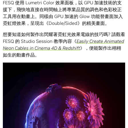
FESQ 使用 Lumetri Color 效果面板，以 GPU 加速技術的支
援下，飛快地直接在時間軸上將專業品質的調色和色彩校正
工具用在動畫上。同樣由 GPU 加速的 Glow 功能替畫面加入
霓虹燈效果，呈現出《Double/Sided》的精美畫面。
想要知道如何製作出閃耀著霓虹光效果電線的技巧嗎? 請觀看
FESQ 的 Studio Session 教學內容《
Easily Create Animated
Neon Cables in Cinema 4D & Redshift
》，便能製作出栩栩
如生的動畫作品。
視
訊
播
放
器