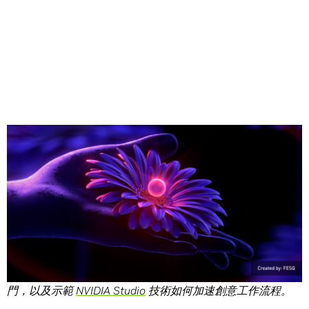
Share
編按：本文隸屬《
In the NVIDIA Studio
》週刊系列，
NVIDIA
每週介紹一名精選特色藝術家、提供創意技巧和竅
門，以及示範
NVIDIA Studio
技術如何加速創意工作流程
。