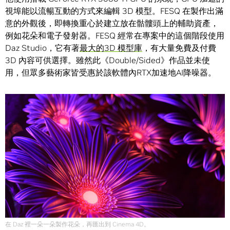
視埠能以流暢互動的方式來編輯 3D 模型。FESQ 在製作出滿
意的外觀後，即轉換重心於建立放在骷髏頭上的輔助資產，
例如花朵和電子發射器。FESQ 經常在專案中的這個階段使用
Daz Studio，它有著
最大的3D 模型庫
，有大量免費及付費
3D 內容可供選擇。雖然此《Double/Sided》作品並未使
用，但眾多藝術家皆受惠於該軟體內RTX加速地AI降噪器。
在 Daz 裡一朵一朵製作花朵，再匯出到 Cinema 4D。