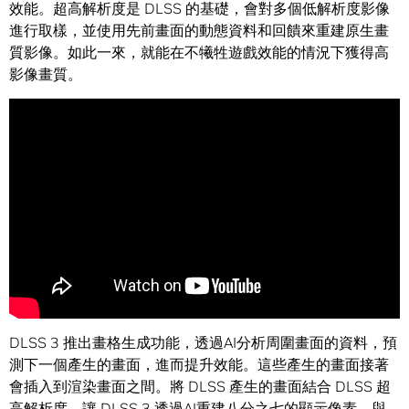
效能。超高解析度是 DLSS 的基礎，會對多個低解析度影像
進行取樣，並使用先前畫面的動態資料和回饋來重建原生畫
質影像。如此一來，就能在不犧牲遊戲效能的情況下獲得高
影像畫質。
DLSS 3 推出畫格生成功能，透過AI分析周圍畫面的資料，預
測下一個產生的畫面，進而提升效能。這些產生的畫面接著
會插入到渲染畫面之間。將 DLSS 產生的畫面結合 DLSS 超
高解析度，讓 DLSS 3 透過AI重建八分之七的顯示像素。與