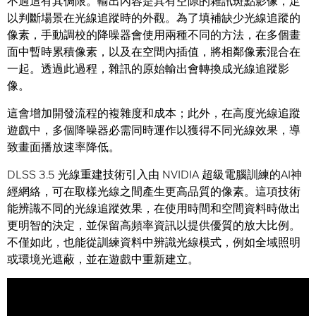
不過這有其侷限。輸出內容是具有空隙的雜訊斑點影像，足
以判斷場景在光線追蹤時的外觀。為了填補缺少光線追蹤的
像素，手動調校的降噪器會使用兩種不同的方法，在多個畫
面中暫時累積像素，以及在空間內插值，將相鄰像素混合在
一起。透過此過程，雜訊的原始輸出會轉換成光線追蹤影
像。
這會增加開發流程的複雜度和成本；此外，在高度光線追蹤
遊戲中，多個降噪器必需同時運作以獲得不同光線效果，導
致畫面播放速率降低。
DLSS 3.5 光線重建技術引入由 NVIDIA 超級電腦訓練的AI神
經網絡，可在取樣光線之間產生更高品質的像素。這項技術
能辨識不同的光線追蹤效果，在使用時間和空間資料時做出
更明智的決定，並保留高頻率資訊以提供優質的放大比例。
不僅如此，也能從訓練資料中辨識光線模式，例如全域照明
或環境光遮蔽，並在遊戲中重新建立。