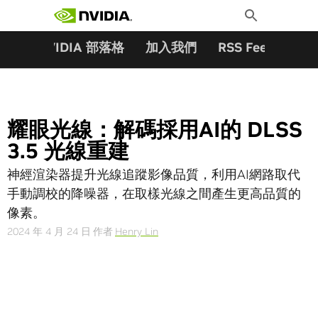
搜尋關鍵字:
Skip
Toggle
to
Search
content
夥伴
NVIDIA 部落格
加入我們
RSS Feeds
訂
耀眼光線：解碼採用AI的 DLSS
3.5 光線重建
神經渲染器提升光線追蹤影像品質，利用AI網路取代
手動調校的降噪器，在取樣光線之間產生更高品質的
像素。
2024 年 4 月 24 日
作者
Henry Lin