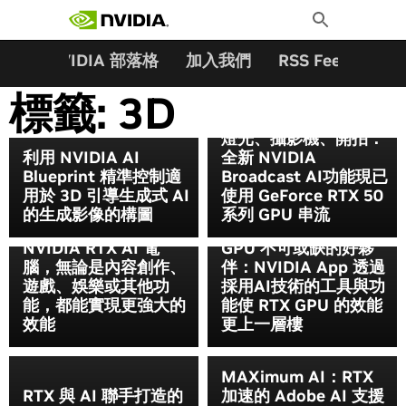
搜尋關鍵字:
Skip
Toggle
to
Search
content
夥伴
NVIDIA 部落格
加入我們
RSS Feeds
訂
標籤:
3D
燈光、攝影機、開拍：
利用 NVIDIA AI
全新 NVIDIA
Blueprint 精準控制適
Broadcast AI功能現已
用於 3D 引導生成式 AI
使用 GeForce RTX 50
的生成影像的構圖
系列 GPU 串流
專為AI時代而打造的
NVIDIA RTX AI 電
GPU 不可或缺的好夥
腦，無論是內容創作、
伴：NVIDIA App 透過
遊戲、娛樂或其他功
採用AI技術的工具與功
能，都能實現更強大的
能使 RTX GPU 的效能
效能
更上一層樓
MAXimum AI：RTX
RTX 與 AI 聯手打造的
加速的 Adobe AI 支援