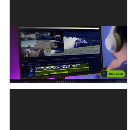
NVIDIA RTX Blackwell GPU 加快專業
級影片編輯速度
與大多數標準攝影機相比，4:2:2 攝影機能捕捉兩倍的色
彩資…
閱讀文章