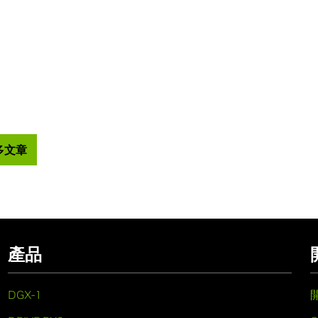
多文章
產品
DGX-1