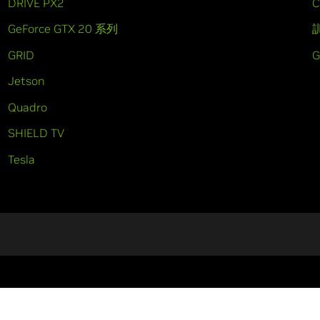
DRIVE PX2
C
GeForce GTX 20 系列
GRID
Jetson
Quadro
SHIELD TV
Tesla