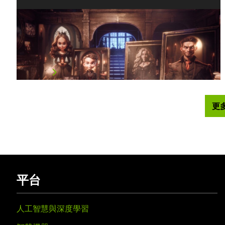
RTX 與 AI 聯手打造的「怪物聖所
(Haunted Sanctuary)」驚悚登場
NVIDIA 的創作者、技術行銷兼工作流程專家 Sabour…
閱讀文章
更
平台
人工智慧與深度學習