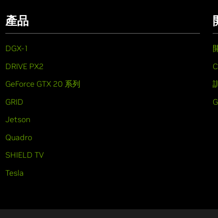
產品
DGX-1
DRIVE PX2
C
GeForce GTX 20 系列
GRID
Jetson
Quadro
SHIELD TV
Tesla