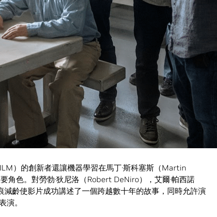
0個令人驚嘆的視覺效果鏡頭讓觀眾讚歎連連，其票房一路飆升
在NVIDIA Quadro GPU上運行的自定義機器學習技術，
漫威裡惡名昭彰的惡棍薩諾斯（Thanos）時的表演動畫化，從而
復仇者聯盟4：終局之戰》裡的工作，我們構建了一個機器學習系統，
並教會該系統如何將喬許的表情轉移到薩諾斯的臉上，”
en Hendler表示， “此過程的關鍵是人物情感表現的實時逼真渲染
。現在，我們採用NVIDIA RTX技術來驅動我們所有的實時光線追
gic，ILM）的創新者還讓機器學習在馬丁·斯科塞斯（Martin
角色。對勞勃·狄尼洛（Robert DeNiro），艾爾·帕西諾
sci）的無痕減齡使影片成功講述了一個跨越數十年的故事，同時允許演
表演。