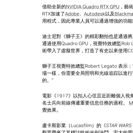
借助全新的
NVIDIA Quadro RTX GPU
，藝術
RTX加速了
Adobe
、
Autodesk
以及
Blackma
用程式，因此專業人員可以通過增強的功能
迪士尼對《獅子王》的精彩翻拍也是通過將
通過使用Quadro GPU，視覺特效總監Rob 
術帶入了虛擬世界，打造了有史以來使用C
獅子王視覺特效總監Robert Legato
場一樣，你需要全局照明和光線追踪以進行實時
的。”
電影《1917》以扣人心弦且近距離個人
名士兵向前線傳遞重要信息任務的過程。
M
覺效果。
盧卡斯影業（Lucasfilm）的《
STAR WARS
觀眾帶來了其標誌性的光劍決鬥，宏大的星際