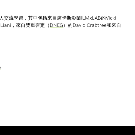
名人交流學習，其中包括來自盧卡斯影業
ILMxLAB
的Vicki
 Liani，來自雙重否定（
DNEG
）的David Crabtree和來自
y