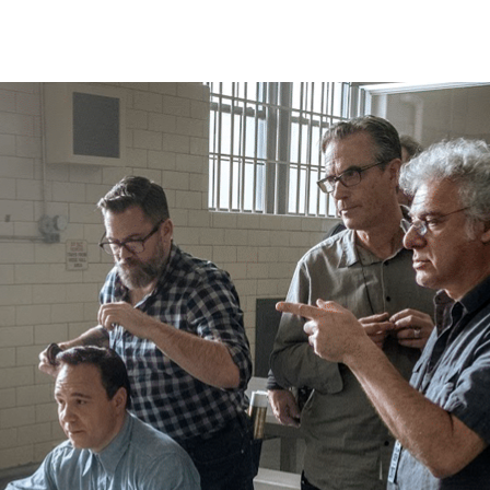
禮上，我們將會知曉本屆奧斯卡最佳視覺效果獎將會在5部提
榮的圖形及畫面背後最強有力的支柱，並為整個電影製片行業的