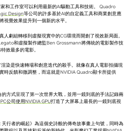
家和工作室可以利用最新的AI驅動工具和技術。 Quadro
gic Design
等公司的許多基於AI的自定義工具和商業創意應
將視覺效果提升到一個新的水平。
真人劇組轉移到虛擬現實中的CG環境而開創了視效新局面。
Legato和虛擬製作總監Ben Grossmann將傳統的電影製作技
G特效最多的電影。
 表示：“渲染是快速轉場和創意迭代的殺手。就像在真人電影拍攝現
反饋和微調整，而這就是NVIDIA Quadro顯卡所提供
視角的方式呈現了第一次世界大戰，並用一鏡到底的手法記錄兩
PC公司使用NVIDIA GPU
打造了大屏幕上最長的一鏡到底視
: 天行者的崛起》為這個史詩般的傳奇故事畫上句號，同時為
戰役以及英雄和反派的新時代。光影魔幻工業採用NVIDIA