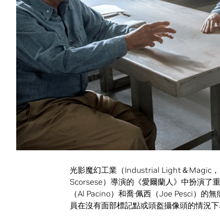
《復仇者聯盟4：終局之戰》以超過250
最終奪冠。
Digital Domain
工作室的視覺效果開發團隊借助
使喬許·布洛林（Josh Brolin）在飾演
為電影帶來了前所未有的創新。
“針對Digital Domain工作室在《
該系統可以辨識喬許·布洛林的面部動作，
Digital Domain數位人類負責人Darr
預覽，這可以藉助NVIDIA GPU技術實現
踪數位化人類項目。”
光影魔幻工業（Industrial Light＆Ma
Scorsese）導演的《愛爾蘭人》中扮演了重要
（Al Pacino）和喬·佩西（Joe Pe
員在沒有面部標記點或頭盔攝像頭的情況下