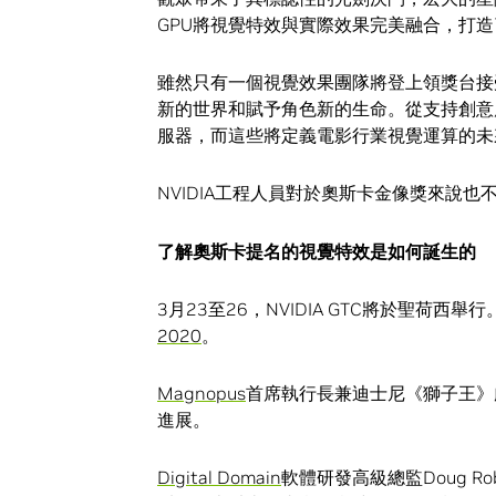
GPU將視覺特效與實際效果完美融合，打
雖然只有一個視覺效果團隊將登上領獎台接
新的世界和賦予角色新的生命。從支持創意應用
服器，而這些將定義電影行業視覺運算的未
NVIDIA工程人員對於奧斯卡金像獎來說也
了解奧斯卡提名的視覺特效是如何誕生的
3月23至26，NVIDIA GTC將於聖荷
2020
。
Magnopus
首席執行長兼迪士尼《獅子王》虛擬
進展。
Digital Domain
軟體研發高級總監Doug R