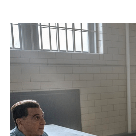
Share
（台灣時間）第92屆奧斯卡金像獎頒獎典
名影片中花落誰家，它們分別是：
《復仇者聯盟4：終局之戰》
《愛爾蘭人》
《獅子王》
《1917》
《
STAR WARS
: 天行者的崛起》
十多年來，Quadro一直是電影中屢獲殊
工作室帶來最先進的視覺效果技術。