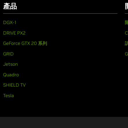
產品
DGX-1
DRIVE PX2
C
GeForce GTX 20 系列
GRID
Jetson
Quadro
SHIELD TV
Tesla