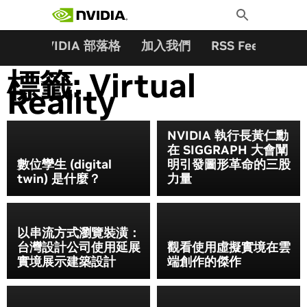
搜尋關鍵字:
Skip
Toggle
to
Search
content
夥伴
NVIDIA 部落格
加入我們
RSS Feeds
訂
標籤:
Virtual
Reality
NVIDIA 執行長黃仁勳
在 SIGGRAPH 大會闡
數位孿生 (digital
明引發圖形革命的三股
twin) 是什麼？
力量
以串流方式瀏覽裝潢：
台灣設計公司使用延展
觀看使用虛擬實境在雲
實境展示建築設計
端創作的傑作