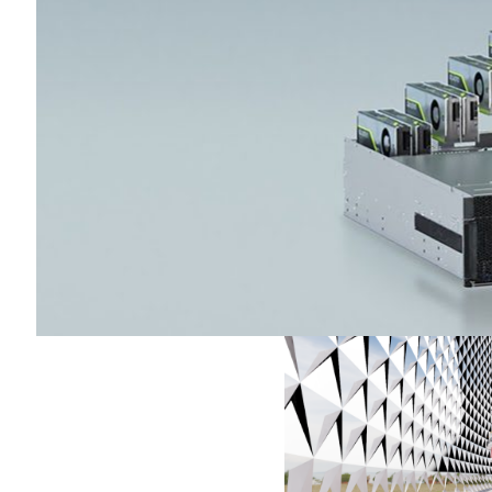
Omniverse 的關鍵創新之一是僅需一鍵單擊即可在 A
SketchUp 之間切換。用戶無需進行
模型。這樣避免了轉換衰減和切換軟體工具
Omniverse 通過 Omniverse View 
在 GPU 陣列上實現極高的可擴展性，從而
Omniverse View 可集中顯示 Omniv
中的內容。它還支持商業遊戲引擎和離線渲