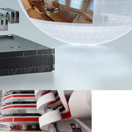
utodesk Revit，McNeel Rhino 或 Trimble
數據準備或替換，可以使用相容的照片級逼真的渲染軟體瀏覽大型
造成的錯誤，大量節省了時間和成本。
介紹了一種新型的渲染。 該模組由多個 NVIDIA RTX GPU 加速，能夠
提供替代的即時輸出，甚至是龐大的 3D 模型也不例外。
erse 內部不同應用中的 3D 內容，或者直接顯示使用中的 3D 應用
染器。