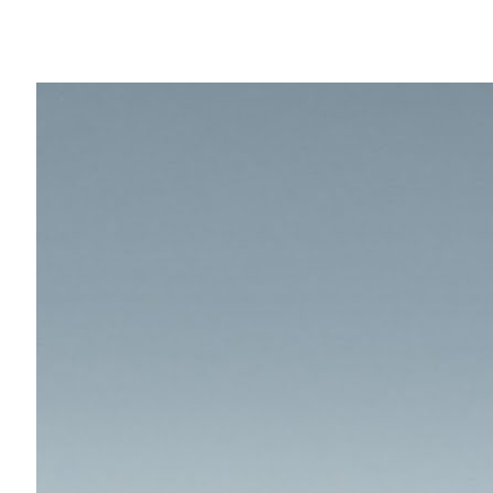
Share
幾乎所有建築公司的設計團隊都經歷過在時間
而不斷重複完善概念設計，或者為緊急標書
提出富有創意的想法有挑戰性。但與使用不
渲染快速交流設計也絕非易事。
NVIDIA 創辦人暨執行長黃仁勳在今日的 G
NVIDIA Omniverse
是一個基於 NVIDIA
Omniverse AEC Experience 