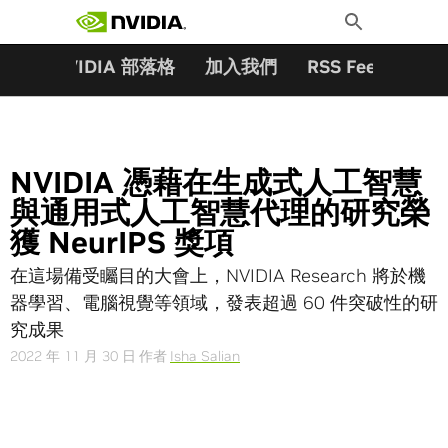
搜尋關鍵字:
Skip
Toggle
to
Search
content
夥伴
NVIDIA 部落格
加入我們
RSS Feeds
訂
NVIDIA 憑藉在生成式人工智慧
與通用式人工智慧代理的研究榮
獲 NeurIPS 獎項
在這場備受矚目的大會上，NVIDIA Research 將於機
器學習、電腦視覺等領域，發表超過 60 件突破性的研
究成果
2022 年 11 月 30 日
作者
Isha Salian