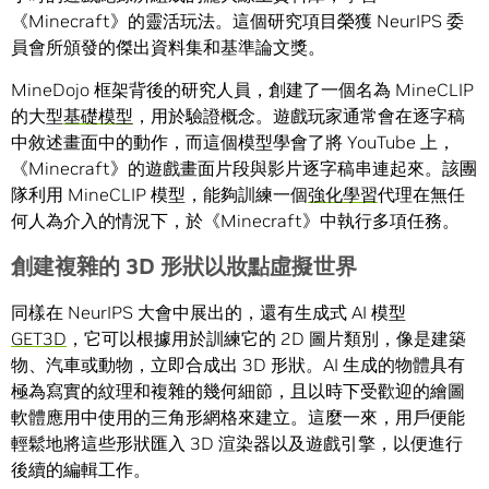
《Minecraft》的靈活玩法。這個研究項目榮獲 NeurIPS 委
員會所頒發的傑出資料集和基準論文獎。
MineDojo 框架背後的研究人員，創建了一個名為 MineCLIP
的大型
基礎模型
，用於驗證概念。遊戲玩家通常會在逐字稿
中敘述畫面中的動作，而這個模型學會了將 YouTube 上，
《Minecraft》的遊戲畫面片段與影片逐字稿串連起來。該團
隊利用 MineCLIP 模型，能夠訓練一個
強化學習
代理在無任
何人為介入的情況下，於《Minecraft》中執行多項任務。
創建複雜的
3D 形狀以妝點虛擬世界
同樣在 NeurIPS 大會中展出的，還有生成式 AI 模型
GET3D
，它可以根據用於訓練它的 2D 圖片類別，像是建築
物、汽車或動物，立即合成出 3D 形狀。AI 生成的物體具有
極為寫實的紋理和複雜的幾何細節，且以時下受歡迎的繪圖
軟體應用中使用的三角形網格來建立。這麼一來，用戶便能
輕鬆地將這些形狀匯入 3D 渲染器以及遊戲引擎，以便進行
後續的編輯工作。