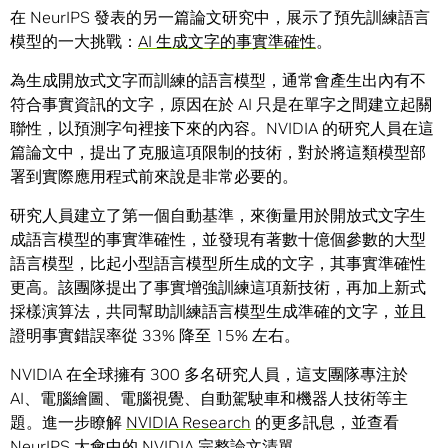
在 NeurIPS 發表的另一篇論文研究中，展示了預先訓練語言
模型的一大挑戰：
AI 生成文字的事實準確性
。
為生成開放式文字而訓練的語言模型，通常會產生出內有不
符合事實資訊的文字，原因在於 AI 只是在單字之間建立起關
聯性，以預測字句裡接下來的內容。NVIDIA 的研究人員在這
篇論文中，提出了克服這項限制的技術，對於將這類模型部
署到實際應用程式前來說是非常必要的。
研究人員建立了第一個自動基準，來衡量用於開放式文字生
成語言模型的事實準確性，並發現有著數十億個參數的大型
語言模型，比起小型語言模型所生成的文字，其事實準確性
更高。該團隊提出了事實增強訓練這項新技術，再加上新式
採樣演算法，共同幫助訓練語言模型生成準確的文字，並且
證明事實錯誤率從 33% 降至 15% 左右。
NVIDIA 在全球擁有 300 多名研究人員，這支團隊專注於
AI、電腦繪圖、電腦視覺、自動駕駛車和機器人技術等主
題。進一步瞭解
NVIDIA Research
的更多訊息，並查看
NeurIPS 大會中的 NVIDIA 完整論文清單
。