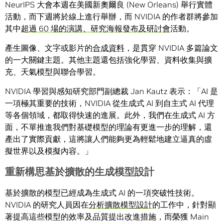
NeurIPS 大會本週在美國新奧爾良 (New Orleans) 舉行實體
活動，而下週將於線上進行舉辦，而 NVIDIA 的作者群將參加
其中
超過 60 場的演講、研究海報發布及研討會
活動。
產生圖像、文字或影片的
合成資料
，是貫穿 NVIDIA 多篇論文
的一大關鍵主題。其他主題還包括強化學習、資料收集與擴
充、天氣模型與聯合學習。
NVIDIA 學習與感知研究部門副總裁 Jan Kautz 表示：「AI 是
一項極其重要的技術，NVIDIA 從生成式 AI 到自主式 AI 代理
等各個領域，都取得快速的進展。此外，我們在生成式 AI 方
面，不單推進我們對基礎模型的理論有更進一步的理解，還
產出了實際貢獻，這將讓人們能夠更為輕鬆地建立逼真的虛
擬世界以及模擬內容。」
重新構思基於擴散的生成模型設計
基於擴散的模型已經成為生成式 AI 的一項突破性技術。
NVIDIA 的研究人員因在
分析擴散模型設計
的工作中，針對顯
著提高這些模型的效率及品質提出改進措施，而榮獲 Main