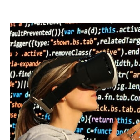
Share
在現今的人工智慧時代，資料是新的黑金，
有效的燃料。而它就是所謂的合成資料。
什麼是合成資料?
以電腦模擬或演算法產生出且含有註釋資訊
也就是說，是在數位環境中建立合成資料，
從數學或統計學上來看，人造的合成資料卻
型方面，合成資料的表現跟從實際物體、事