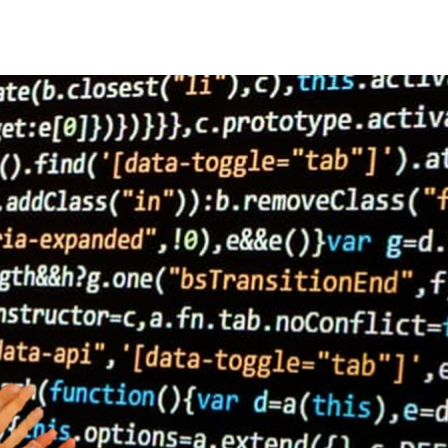
僅有少數幸運者能夠坐擁這口油井。許多人只好自製便宜又
的合成資料，用來取代真實環境資料。
並非在現實環境中收集或測量的資料。
也呈現出真實環境的資料。
研究表明
在用於訓練人工智慧模
件或人身上取得的資料一樣好，甚至更好。