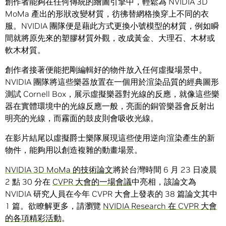
創作者能夠在任何傳統的繪圖引擎中，輕鬆為 NVIDIA 3D
MoMa 產出的形狀改變材質，彷彿替網格換穿上不同的衣
服。NVIDIA 團隊便是藉此方式更換小號模型的材質，例如瞬
間就將原先來的塑膠材質外觀，改成黃金、大理石、木材或
軟木材質。
創作者接著便能把剛編輯好的物件放入任何虛擬場景中。
NVIDIA 團隊將這些樂器放置在一個用於渲染品質的經典圖形
測試 Cornell Box，展示虛擬樂器對光線的反應，就像這些樂
器在實體環境中的光線反應一般，亮面的銅管樂器會反射出
明亮的光線，而霧面的鼓皮則會吸收光線。
在影片結尾以虛擬爵士樂隊展現這些使用逆向渲染產生的新
物件，能夠用以創造複雜的動畫場景。
NVIDIA 3D MoMa 的技術論文
將於台灣時間 6 月 23 日凌晨
2 點 30 分在
CVPR 大會的一場會議
中亮相，該論文為
NVIDIA 研究人員在今年 CVPR 大會上發表的 38 篇論文其中
1 篇。欲瞭解更多，請瀏覽
NVIDIA Research 在 CVPR 大會
的各項精彩活動
。