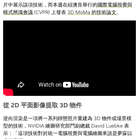
片中展示該項技術，而本週在紐澳良舉行的
國際電腦視覺與
模式辨識會議
(CVPR) 上發表
3D MoMa 的技術論文
。
從
2D
平面影像提取
3D
物件
逆向渲染是一項將一系列靜態照片重建為 3D 物件或場景模
型的技術，NVIDIA 繪圖研究部門副總裁 David Luebke 表
示：「這項技術對於統一電腦視覺與電腦繪圖來說是夢寐以