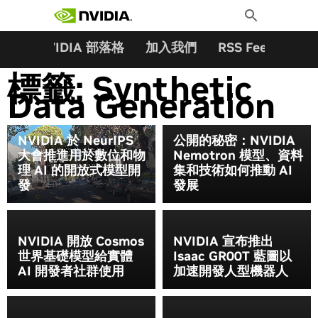
搜尋關鍵字:
Skip
Toggle
to
Search
content
夥伴
NVIDIA 部落格
加入我們
RSS Feeds
訂
標籤:
Synthetic
Data Generation
NVIDIA 於 NeurIPS
公開的秘密：NVIDIA
大會推進用於數位和物
Nemotron 模型、資料
理 AI 的開放式模型開
集和技術如何推動 AI
發
發展
NVIDIA 開放 Cosmos
NVIDIA 宣布推出
世界基礎模型給實體
Isaac GR00T 藍圖以
AI 開發者社群使用
加速開發人型機器人