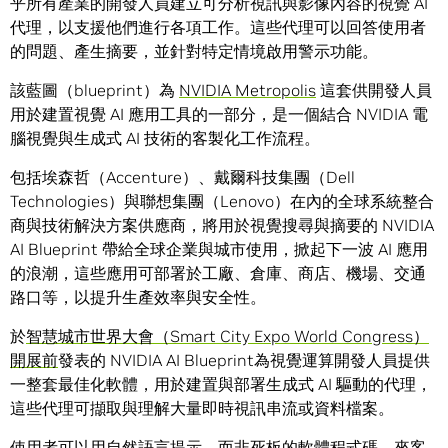
乎所有產業的開發人員建立可分析視訊與影像內容的視覺 AI
代理，以支援他們進行各項工作。這些代理可以回答使用者
的問題、產生摘要，並針對特定情境啟用警示功能。
該藍圖（blueprint）為
NVIDIA Metropolis
這套供開發人員
用於建置視覺 AI 應用工具的一部分，是一個結合 NVIDIA 電
腦視覺與生成式 AI 技術的客製化工作流程。
包括埃森哲（Accenture）、戴爾科技集團（Dell
Technologies）與聯想集團（Lenovo）在內的全球系統整合
商與技術解決方案供應商，將用於視覺搜尋與摘要的 NVIDIA
AI Blueprint 帶給全球企業與城市使用，掀起下一波 AI 應用
的浪潮，這些應用可部署於工廠、倉庫、商店、機場、交通
路口等，以提升生產效率與安全性。
於
智慧城市世界大會（Smart City Expo World Congress）
開展前
發表的 NVIDIA AI Blueprint為視覺運算開發人員提供
一整套最佳化軟體，用於建置與部署生成式 AI 驅動的代理，
這些代理可擷取與理解大量即時視訊串流或資料檔案。
使用者可以用自然語言提示，而非死板的軟體程式碼，來客