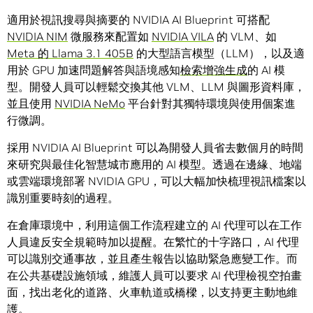
適用於視訊搜尋與摘要的 NVIDIA AI Blueprint 可搭配
NVIDIA NIM
微服務來配置如
NVIDIA VILA
的 VLM、如
Meta 的 Llama 3.1 405B
的大型語言模型（LLM），以及適
用於 GPU 加速問題解答與語境感知
檢索增強生成
的 AI 模
型。開發人員可以輕鬆交換其他 VLM、LLM 與圖形資料庫，
並且使用
NVIDIA NeMo
平台針對其獨特環境與使用個案進
行微調。
採用 NVIDIA AI Blueprint 可以為開發人員省去數個月的時間
來研究與最佳化智慧城市應用的 AI 模型。透過在邊緣、地端
或雲端環境部署 NVIDIA GPU，可以大幅加快梳理視訊檔案以
識別重要時刻的過程。
在倉庫環境中，利用這個工作流程建立的 AI 代理可以在工作
人員違反安全規範時加以提醒。在繁忙的十字路口，AI 代理
可以識別交通事故，並且產生報告以協助緊急應變工作。而
在公共基礎設施領域，維護人員可以要求 AI 代理檢視空拍畫
面，找出老化的道路、火車軌道或橋樑，以支持更主動地維
護。