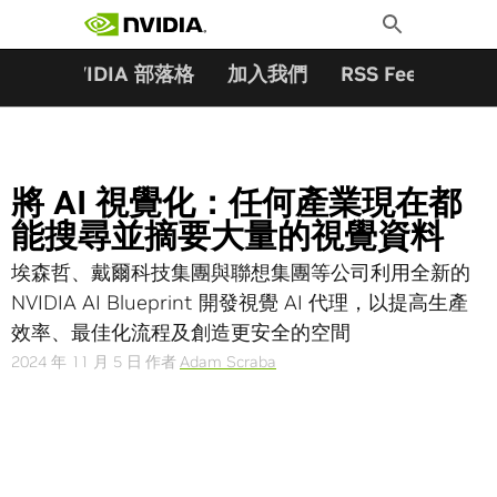
搜尋關鍵字:
Skip
Toggle
to
Search
content
夥伴
NVIDIA 部落格
加入我們
RSS Feeds
訂
將 AI 視覺化：任何產業現在都
能搜尋並摘要大量的視覺資料
埃森哲、戴爾科技集團與聯想集團等公司利用全新的
NVIDIA AI Blueprint 開發視覺 AI 代理，以提高生產
效率、最佳化流程及創造更安全的空間
2024 年 11 月 5 日
作者
Adam Scraba