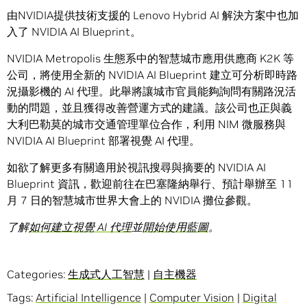
由NVIDIA提供技術支援的 Lenovo Hybrid AI 解決方案中也加
入了 NVIDIA AI Blueprint。
NVIDIA Metropolis 生態系中的智慧城市應用供應商 K2K 等
公司，將使用全新的 NVIDIA AI Blueprint 建立可分析即時路
況攝影機的 AI 代理。此舉將讓城市官員能夠詢問有關路況活
動的問題，並且獲得改善營運方式的建議。該公司也正與義
大利巴勒莫的城市交通管理單位合作，利用 NIM 微服務與
NVIDIA AI Blueprint 部署視覺 AI 代理。
如欲了解更多有關適用於視訊搜尋與摘要的 NVIDIA AI
Blueprint 資訊，歡迎前往在巴塞隆納舉行、預計舉辦至 11
月 7 日的智慧城市世界大會上的 NVIDIA 攤位參觀。
了解
如何建立視覺
AI
代理
並
開始使用藍圖
。
Categories:
生成式人工智慧
|
自主機器
Tags:
Artificial Intelligence
|
Computer Vision
|
Digital