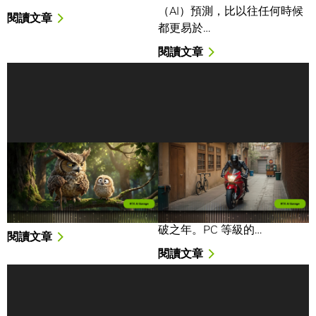
（AI）預測，比以往任何時候
閱讀文章
都更易於…
閱讀文章
如何在 NVIDIA RTX PC
NVIDIA RTX 透過升級版
上開始使用視覺生成式 AI
LTX-2 與 ComfyUI，加速
PC 端 4K AI 影片生成
AI 驅動的內容生成如今已深度
融入 Adobe、Canva …
2025 年是 PC 端 AI 開發的突
破之年。PC 等級的…
閱讀文章
閱讀文章