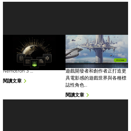
全新NVIDIA Nemotron 3
NVIDIA 於 GDC 攜手
Super模型為代理型AI提供
ComfyUI 簡化地端 AI 影
5倍資料輸送量
片生成流程，提升遊戲開
發與創作效率
NVIDIA 今日推出 NVIDIA
Nemotron 3 …
遊戲開發者和創作者正打造更
具電影感的遊戲世界與各種標
閱讀文章
誌性角色…
閱讀文章