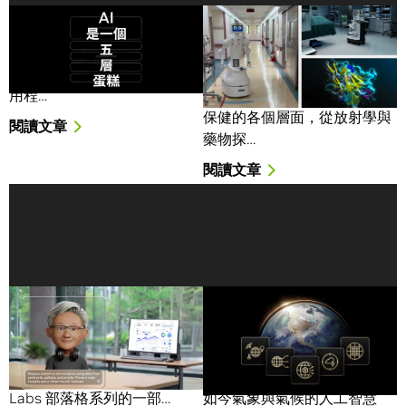
AI 是一個五層蛋糕
從放射學到藥物探索，
NVIDIA調查顯示AI正為醫
AI 是當今塑造世界最強大的力
療保健帶來明確投資報酬
量之一。它並非只是聰明的應
用程…
人工智慧（AI）正在加速醫療
保健的各個層面，從放射學與
閱讀文章
藥物探…
閱讀文章
Nemotron Labs：AI 代理
NVIDIA推出Earth-2系列
程式如何將文件轉化為即
開放模型， 全球首套完全
時商業智慧
開放且加速的AI氣象模型
與工具組合
編註：此文章是 Nemotron
Labs 部落格系列的一部…
如今氣象與氣候的人工智慧