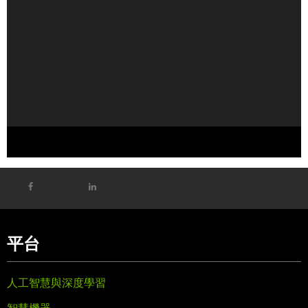
NVIDIA 與 SK 海力士宣布建立多年技術合作夥伴關係，推動
AI 工廠記憶體技術發展
平台
人工智慧與深度學習
智慧機器