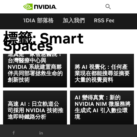
搜尋關鍵字:
Skip
Toggle
to
Search
content
夥伴
NVIDIA 部落格
加入我們
RSS Feeds
訂
標籤:
Smart
Spaces
這真是一家智慧醫院！
台灣醫療中心與
NVIDIA 系統建置商夥
將 AI 視覺化：任何產
伴共同部署拯救生命的
業現在都能搜尋並摘要
創新技術
大量的視覺資料
AI 變得真實：新的
高速 AI：日立軌道公
NVIDIA NIM 微服務將
司採用 NVIDIA 技術推
生成式 AI 引入數位環
進即時鐵路分析
境