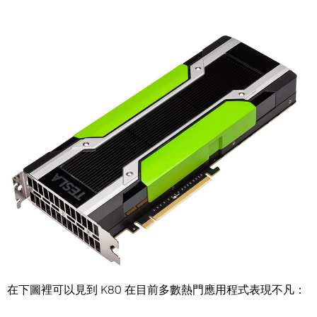
Share
我們設計出全新的
Tesla K80 雙 GPU 加速器
，將效能和功能
雙雙推向新的極限。
雙 GPU 代表擁有較前一代的雙倍效能和記憶體容量，速度方
面較目前最快的 CPU 還要高上十倍，而更強大的
NVIDIA
GPU Boost
技術讓所有應用程式及工作負荷發揮最優秀的表
現。
在下圖裡可以見到 K80 在目前多數熱門應用程式表現不凡：