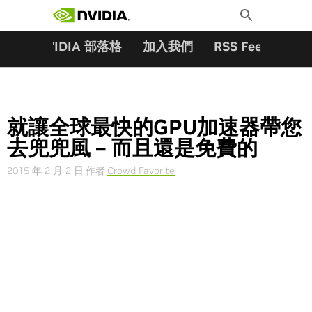
搜尋關鍵字:
Skip
Toggle
to
Search
content
夥伴
NVIDIA 部落格
加入我們
RSS Feeds
訂
就讓全球最快的GPU加速器帶您
去兜兜風 – 而且還是免費的
2015 年 2 月 2 日
作者
Crowd Favorite