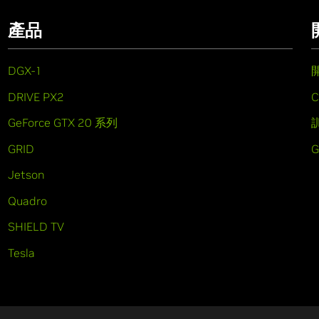
產品
DGX-1
DRIVE PX2
C
GeForce GTX 20 系列
GRID
Jetson
Quadro
SHIELD TV
Tesla