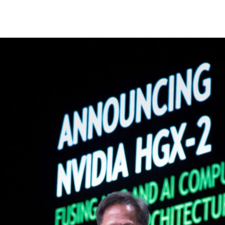
-2，讓伺服器製造商為全球規模最龐大的產業打造更強大的系統。
-2，這是雲端伺服器平台的一款「基礎材料」，讓伺服器製造商能採
算與人工智慧系統。
示，HGX-2 是雲端伺服器平台家族的最新成員，此平台的運算
大電腦製造商與獨立軟體開發商在內之商業生態體系的支持。
體系裡處於核心位置，將為全球市值達數兆美元之多個產業帶來
算能力，便為材料科學、能源與醫學等領域帶來一系列的突