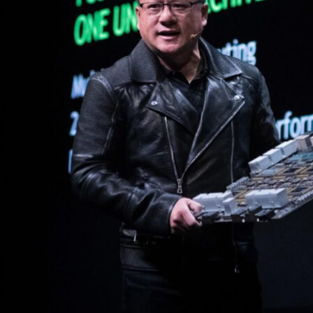
更大，我們需要這項運算表現繼續延伸下去，我們需要放大
an 會場的兩千多名技術人員、開發員、研究員、政府官員及媒體
重鎮舉辦七場人工智慧相關活動，
GTC Taiwan
是其中的第二
人工智慧大會，有兩千名嘉賓出席第二場活動。
來自台灣地區及跨國企業之專家率領的開創性人工智慧議題
術所推動的科技圈「寒武紀大爆炸」現象。黃仁勳說在不到十年
，代表每年成長1.7倍，這個數字遠遠超越了摩爾定律。
運算能力的需求只會「增長，而不會減緩」。 「在此之前是