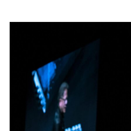
Share
NVIDIA 執行長黃仁勳宣布推出 HGX
NVIDIA 執行長黃仁勳宣布推出 HGX
用 NVIDIA GPU 打造更強大的高效能運
黃仁勳週三在
GPU 技術大會台灣站
活動表
能力在五年內成長了500倍，獲得包括各
黃仁勳表示，GPU 在這項運算商業生態
翻天覆地的改變。他說就只是加入更多的運
破性進展。