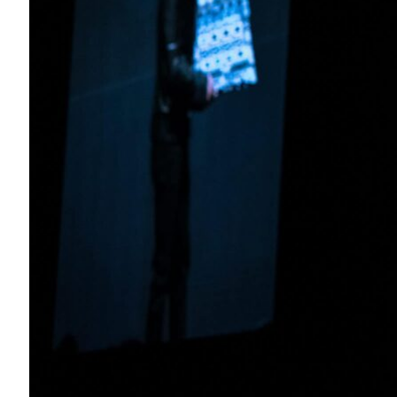
「如今對於運算能力的需求，較過往都還要
摩爾定律。」黃仁勳對擠滿 GTC Taiw
這麼說。NVIDIA 今年將在全球各大科技
場。
NVIDIA 將在今年於全球各地舉行七場
運算能力大幅增長
黃仁勳長達兩小時的主題演講，為第一天由
研討活動揭開了序幕。
黃仁勳細述有著 GPU 助力之深度學習技
的時間裡，GPU 的運算能力成長了20倍
黃仁勳表示在人工智慧的推波助瀾下，對此