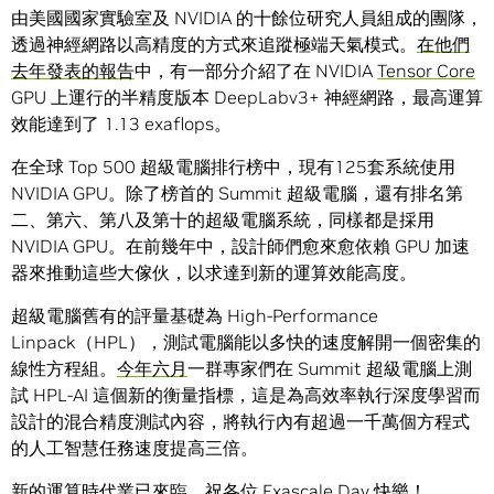
由美國國家實驗室及 NVIDIA 的十餘位研究人員組成的團隊，
透過神經網路以高精度的方式來追蹤極端天氣模式。
在他們
去年發表的報告
中，有一部分介紹了在 NVIDIA
Tensor Core
GPU 上運行的半精度版本 DeepLabv3+ 神經網路，最高運算
效能達到了 1.13 exaflops。
在全球 Top 500 超級電腦排行榜中，現有125套系統使用
NVIDIA GPU。除了榜首的 Summit 超級電腦，還有排名第
二、第六、第八及第十的超級電腦系統，同樣都是採用
NVIDIA GPU。在前幾年中，設計師們愈來愈依賴 GPU 加速
器來推動這些大傢伙，以求達到新的運算效能高度。
超級電腦舊有的評量基礎為 High-Performance
Linpack（HPL），測試電腦能以多快的速度解開一個密集的
線性方程組。
今年六月
一群專家們在 Summit 超級電腦上測
試 HPL-AI 這個新的衡量指標，這是為高效率執行深度學習而
設計的混合精度測試內容，將執行內有超過一千萬個方程式
的人工智慧任務速度提高三倍。
新的運算時代業已來臨。祝各位 Exascale Day 快樂！