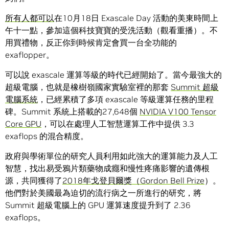
所有人都可以
在10月18日 Exascale Day 活動的美東時間上
午十一點，參加這個科技寶寶的受洗活動（觀看重播）。不
用買禮物，反正你到時候肯定會買一台全功能的
exaflopper。
可以說 exascale 運算等級的時代已經開始了。當今最強大的
超級電腦，也就是橡樹嶺國家實驗室裡的那套
Summit 超級
電腦系統
，已經累積了多項 exascale 等級運算任務的里程
碑。Summit 系統上搭載的27,648個
NVIDIA V100 Tensor
Core GPU
，可以在處理人工智慧運算工作中提供 3.3
exaflops 的混合精度。
政府與學術單位的研究人員利用如此強大的運算能力及人工
智慧，找出易受鴉片類藥物成癮和慢性疼痛影響的遺傳根
源，共同獲得了
2018年戈登貝爾獎（Gordon Bell Prize
）。
他們對於美國最為迫切的流行病之一所進行的研究，將
Summit 超級電腦上的 GPU 運算速度提升到了 2.36
exaflops。