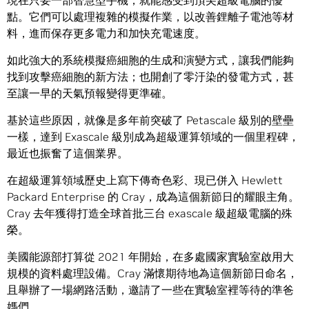
現在只要一部智慧型手機，就能感受到頂尖超級電腦的優
點。它們可以處理複雜的模擬作業，以改善鋰離子電池等材
料，進而保存更多電力和加快充電速度。
如此強大的系統模擬癌細胞的生成和演變方式，讓我們能夠
找到攻擊癌細胞的新方法；也開創了零汙染的發電方式，甚
至讓一早的天氣預報變得更準確。
基於這些原因，就像是多年前突破了 Petascale 級別的壁壘
一樣，達到 Exascale 級別成為超級運算領域的一個里程碑，
最近也振奮了這個業界。
在超級運算領域歷史上寫下傳奇色彩、現已併入 Hewlett
Packard Enterprise 的 Cray，成為這個新節日的耀眼主角。
Cray 去年獲得打造全球首批三台 exascale 級超級電腦的殊
榮。
美國能源部打算從 2021 年開始，在多處國家實驗室啟用大
規模的資料處理設備。Cray 滿懷期待地為這個新節日命名，
且舉辦了一場網路活動，邀請了一些在實驗室裡等待的準爸
媽們。