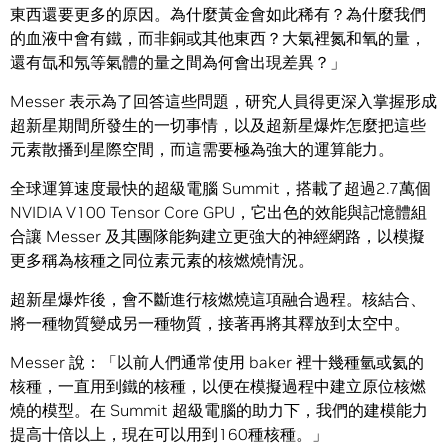
東西還要更多的原因。為什麼黃金會如此稀有？為什麼我們
的血液中會有鐵，而非銅或其他東西？大氣裡氮和氧的量，
還有氙和氖等氣體的量之間為何會出現差異？」
Messer 表示為了回答這些問題，研究人員得更深入掌握形成
超新星期間所發生的一切事情，以及超新星爆炸怎麼把這些
元素散播到星際空間，而這需要極為強大的運算能力。
全球運算速度最快的超級電腦 Summit，搭載了超過2.7萬個
NVIDIA V100 Tensor Core GPU，它出色的效能與記憶體組
合讓 Messer 及其團隊能夠建立更強大的神經網路，以模擬
更多稱為核種之同位素元素的核燃燒情況。
超新星爆炸後，會不斷進行核燃燒這項融合過程。核結合、
將一種物質變成另一種物質，接著再將其釋放到太空中。
Messer 說：「以前人們通常使用 baker 裡十幾種氫或氦的
核種，一直用到鐵的核種，以便在模擬過程中建立原位核燃
燒的模型。在 Summit 超級電腦的助力下，我們的建模能力
提高十倍以上，現在可以用到160種核種。」