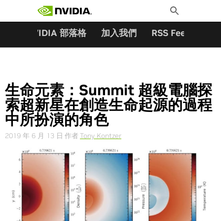
搜尋關鍵字:
Skip
Toggle
to
Search
content
夥伴
NVIDIA 部落格
加入我們
RSS Feeds
訂
生命元素：Summit 超級電腦探
索超新星在創造生命起源的過程
中所扮演的角色
2019 年 6 月 13 日
作者
Tony Kontzer