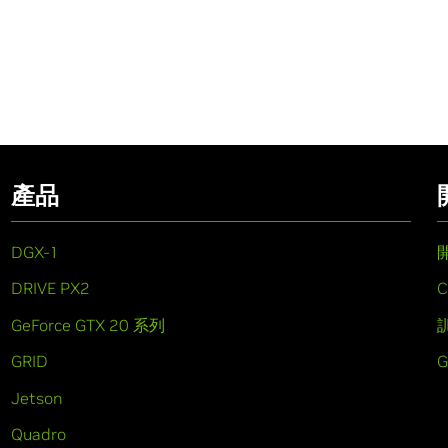
產品
DGX-1
DRIVE PX2
C
GeForce GTX 20 系列
GRID
Jetson
Quadro