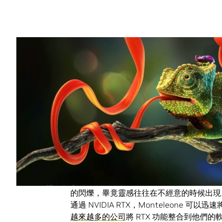
Share
在設計中進行 3D 紋理和材料烘焙時，
NVID
動畫行業的首席外觀開發藝術家
Nikie Mon
案進行融合來創建 3D 圖形和圖像。該藝
變色龍的鱗片到章魚的觸角。
Monteleone 採用了
Substance Painter
，
圖來創建新的紋理和圖案，然後將其用於 3
通過紋理烘焙，藝術家可以將細節從一種模
能是一個十分耗時的過程。因此 Montele
的閃爍，畢竟靈感往往在不經意的時候出現
通過 NVIDIA RTX，Monteleone 可
越來越多的公司
將 RTX 功能整合到他們的軟體當