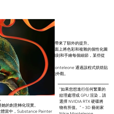
IA RTX
為
Substance Painter
帶來了額外的提升。
teleone
，通過在各種類型的表面上將色彩和複雜的個性化圖
術家在設計的部分過程中，需要雕刻和手繪每個細節，某些從
它是一種 3D 繪畫應用程式。Monteleone 通過該程式烘焙貼
D 設計和模型上以賦予其逼真的外觀。
型轉移到另一種模型，而是可
“如果您想進行任何繁重的
one 需要一張可以滿足速度需求
紋理處理或 GPU 渲染，請
。
選擇 NVIDIA RTX 硬碟將
以迅速將她的創意轉化現實。
物有所值。” – 3D 藝術家
中，Substance Painter
Nikie Monteleone