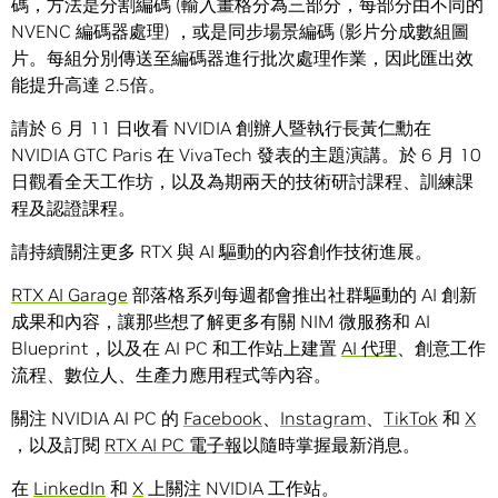
碼，方法是分割編碼 (輸入畫格分為三部分，每部分由不同的
NVENC 編碼器處理) ，或是同步場景編碼 (影片分成數組圖
片。每組分別傳送至編碼器進行批次處理作業，因此匯出效
能提升高達 2.5倍。
請於 6 月 11 日收看 NVIDIA 創辦人暨執行長黃仁勳在
NVIDIA GTC Paris 在 VivaTech 發表的主題演講。於 6 月 10
日觀看全天工作坊，以及為期兩天的技術研討課程、訓練課
程及認證課程。
請持續關注更多 RTX 與 AI 驅動的內容創作技術進展。
RTX AI Garage
部落格系列每週都會推出社群驅動的 AI 創新
成果和內容，讓那些想了解更多有關 NIM 微服務和 AI
Blueprint，以及在 AI PC 和工作站上建置
AI 代理
、創意工作
流程、數位人、生產力應用程式等內容。
關注 NVIDIA AI PC 的
Facebook
、
Instagram
、
TikTok
和
X
，以及訂閱
RTX AI PC 電子報
以隨時掌握最新消息。
在
LinkedIn
和
X
上關注 NVIDIA 工作站。