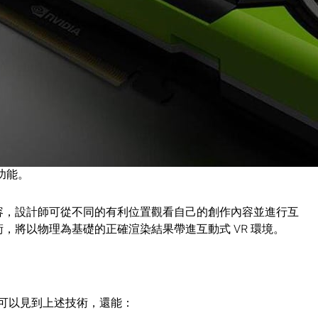
式渲染結果。
組
我們的藝術家常要使用 50GB 以上的資料組，能以互動方式渲染繪製這
面做出決定。我們期望測試 Pascal 架構的極限，希望能
 功能。
驗內容，設計師可從不同的有利位置觀看自己的創作內容並進行互
技術，將以物理為基礎的正確渲染結果帶進互動式 VR 環境。
9）裡可以見到上述技術，還能：