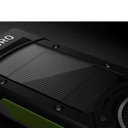
盛會 SIGGRAPH 大會，對藝術家、設計師及動畫師展示
功能，讓藝術家及設計師們能加快工作進度，盡情發揮無窮創
下新品：
 P6000
。擁有 3,840 顆運算核心及驚人的 12 TFlops 運算能
度進行極為複雜的設計1,2。
開發人員能打造出可從多具攝影機採集、拼接及串流播放 4K 畫質
影片的感受。
出電影般品質的 mental ray 渲染程式
。
DIA GPU 光線追蹤引擎最新版本 Optix 4
，讓藝術家可在大到