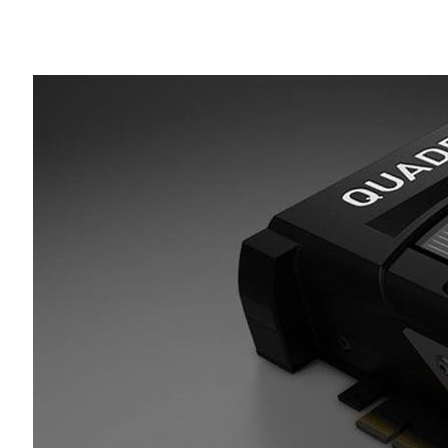
Share
我們將在本週舉行、全球規模最大的電腦繪圖界
全新 Quadro Pascal 平台的驚人實力。
我們將發表最強大的工作站 GPU 和軟體
意。NVIDIA 在 SIGGRAPH 大會將展出以
用在史上最先進之工作站機型的
Quadro
力，設計師們就能以較過去快上兩倍的速
VRWorks 的
360 Video SDK
讓 VR 
的應用程式，體驗即時觀看360度環繞
將
GPU 加速能力加入全球最受歡迎、可創造
在 NVIDIA
DGX-1
超級電腦上使用
NVI