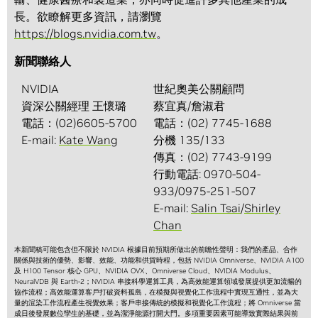
長。欲瞭解更多資訊，請瀏覽
https://blogs.nvidia.com.tw
。
新聞聯絡人
NVIDIA
世紀奧美公關顧問
資深公關經理 王懷璐
蔡宜真/詹淑君
電話：(02)6605-5700
電話：(02) 7745-1688
E-mail:
Kate Wang
分機 135/133
傳真：(02) 7743-9199
行動電話: 0970-504-
933/0975-251-507
E-mail:
Salin Tsai
/
Shirley
Chan
本新聞稿可能包含但不限於 NVIDIA 根據目前預期所做出的前瞻性聲明：我們的產品、合作
關係與技術的優勢、影響、效能、功能和供貨時程，包括 NVIDIA Omniverse、NVIDIA A100
及 H100 Tensor 核心 GPU、NVIDIA OVX、Omniverse Cloud、NVIDIA Modulus、
NeuralVDB 與 Earth-2；NVIDIA 串接科學運算工具，為高效能運算領域發展提供更加流暢的
協作流程；高效能運算客戶打破資料孤島，在模擬與視覺化工作流程中實現互通性，並為大
量的渲染工作流程產生視覺效果；客戶串接傳統的模擬和視覺化工作流程；將 Omniverse 當
成日後發展數位孿生的基礎，並為潔淨能源打開大門。多項重要因素可能導致實際結果與前