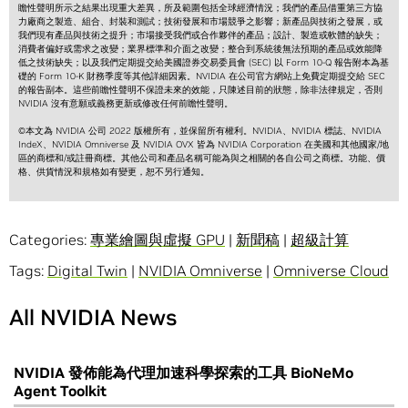
瞻性聲明所示之結果出現重大差異，所及範圍包括全球經濟情況；我們的產品借重第三方協
力廠商之製造、組合、封裝和測試；技術發展和市場競爭之影響；新產品與技術之發展，或
我們現有產品與技術之提升；市場接受我們或合作夥伴的產品；設計、製造或軟體的缺失；
消費者偏好或需求之改變；業界標準和介面之改變；整合到系統後無法預期的產品或效能降
低之技術缺失；以及我們定期提交給美國證券交易委員會 (SEC) 以 Form 10-Q 報告附本為基
礎的 Form 10-K 財務季度等其他詳細因素。NVIDIA 在公司官方網站上免費定期提交給 SEC
的報告副本。這些前瞻性聲明不保證未來的效能，只陳述目前的狀態，除非法律規定，否則
NVIDIA 沒有意願或義務更新或修改任何前瞻性聲明。
©本文為 NVIDIA 公司 2022 版權所有，並保留所有權利。NVIDIA、NVIDIA 標誌、NVIDIA
IndeX、NVIDIA Omniverse 及 NVIDIA OVX 皆為 NVIDIA Corporation 在美國和其他國家/地
區的商標和/或註冊商標。其他公司和產品名稱可能為與之相關的各自公司之商標。功能、價
格、供貨情況和規格如有變更，恕不另行通知。
Categories:
專業繪圖與虛擬 GPU
|
新聞稿
|
超級計算
Tags:
Digital Twin
|
NVIDIA Omniverse
|
Omniverse Cloud
All NVIDIA News
NVIDIA 發佈能為代理加速科學探索的工具 BioNeMo
Agent Toolkit