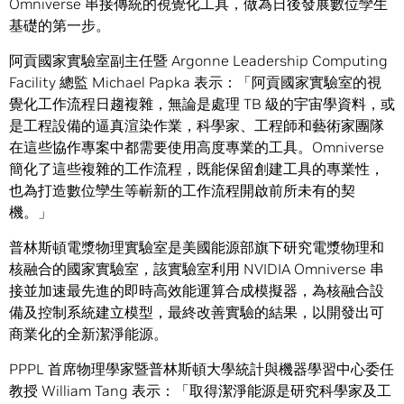
Omniverse 串接傳統的視覺化工具，做為日後發展數位孿生
基礎的第一步。
阿貢國家實驗室副主任暨 Argonne Leadership Computing
Facility 總監 Michael Papka 表示：「阿貢國家實驗室的視
覺化工作流程日趨複雜，無論是處理 TB 級的宇宙學資料，或
是工程設備的逼真渲染作業，科學家、工程師和藝術家團隊
在這些協作專案中都需要使用高度專業的工具。Omniverse
簡化了這些複雜的工作流程，既能保留創建工具的專業性，
也為打造數位孿生等嶄新的工作流程開啟前所未有的契
機。」
普林斯頓電漿物理實驗室是美國能源部旗下研究電漿物理和
核融合的國家實驗室，該實驗室利用 NVIDIA Omniverse 串
接並加速最先進的即時高效能運算合成模擬器，為核融合設
備及控制系統建立模型，最終改善實驗的結果，以開發出可
商業化的全新潔淨能源。
PPPL 首席物理學家暨普林斯頓大學統計與機器學習中心委任
教授 William Tang 表示：「取得潔淨能源是研究科學家及工