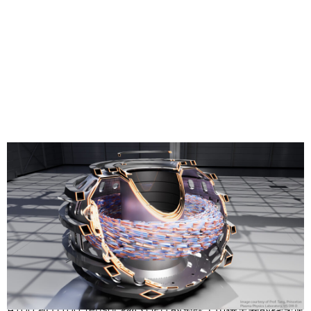
Share
NVIDIA (輝達) 今天宣布
NVIDIA Omniverse
™ (用於建構與運
行
元宇宙
應用程式的開放式運算平台) 已可在搭載 NVIDIA
A100 和 H100 Tensor 核心 GPU 的系統上串接主要的科學運