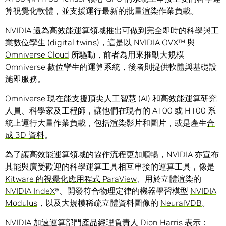
算視覺化軟體，並支援運行最新的批量渲染作業負載。
NVIDIA 還為高效能運算領域推出可做到完全即時的科學與工
業
數位孿生
(digital twins)，這是以
NVIDIA
OVX
™ 與
Omniverse Cloud
所驅動，前者為用來推動大規模
Omniverse 數位孿生的運算系統，後者則提供軟體與基礎設
施即服務。
Omniverse 現在能支援頂尖人工智慧 (AI) 和高效能運算研究
人員、科學家及工程師，讓他們在現有的 A100 或 H100 系
統上運行大量作業負載，包括渲染影片和圖片，或是產生
合
成 3D 資料
。
為了讓高效能運算領域的協作流程更加順暢，NVIDIA 亦宣布
其能與廣受歡迎的科學運算工具相互串接的運算工具，像是
Kitware 的視覺化應用程式 ParaView
、用於立體渲染的
NVIDIA
IndeX
®、開發符合物理定律的機器學習模型
NVIDIA
Modulus
，以及大規模稀疏立體資料圖像的
NeuralVDB
。
NVIDIA 加速運算部門產品經理負責人 Dion Harris 表示：