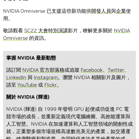
NVIDIA Omniverse 已支援這些新功能供
開發人員
與
企業
使
用。
敬請觀看
SC22 大會特別演講
影片，瞭解更多關於
NVIDIA
Omniverse
的資訊。
掌握 NVIDIA 最新動態
請訂閱
NVIDIA 官方部落格
或追蹤
Facebook
、
Twitter
、
LinkedIn
與
Instagram
。瀏覽 NVIDIA 相關影片及圖片，
請至
YouTube
或
Flickr
。
關於 NVIDIA (輝達)
NVIDIA (輝達) 自 1999 年發明 GPU 起便成功促進 PC 電
競市場的成長，並重新定義現代電腦繪圖、高效能運算與
人工智慧。NVIDIA 在加速運算和人工智慧領域的開創性成
就，正重塑多個市場規模高達數兆美元的產業，如交通運
輸、健康醫療和製造業，亦同時促進許多其他產業的成