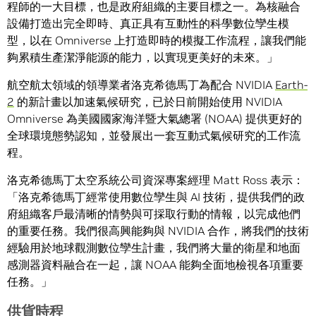
程師的一大目標，也是政府組織的主要目標之一。為核融合
設備打造出完全即時、真正具有互動性的科學數位孿生模
型，以在 Omniverse 上打造即時的模擬工作流程，讓我們能
夠累積生產潔淨能源的能力，以實現更美好的未來。」
航空航太領域的領導業者洛克希德馬丁為配合 NVIDIA
Earth-
2
的新計畫以加速氣候研究，已於日前開始使用 NVIDIA
Omniverse 為美國國家海洋暨大氣總署 (NOAA) 提供更好的
全球環境態勢認知，並發展出一套互動式氣候研究的工作流
程。
洛克希德馬丁太空系統公司資深專案經理 Matt Ross 表示：
「洛克希德馬丁經常使用數位孿生與 AI 技術，提供我們的政
府組織客戶最清晰的情勢與可採取行動的情報，以完成他們
的重要任務。我們很高興能夠與 NVIDIA 合作，將我們的技術
經驗用於地球觀測數位孿生計畫，我們將大量的衛星和地面
感測器資料融合在一起，讓 NOAA 能夠全面地檢視各項重要
任務。」
供貨時程