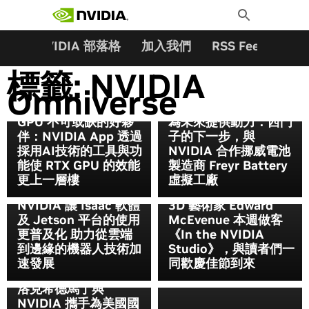
搜尋關鍵字:
Skip
Toggle
to
Search
content
夥伴
NVIDIA 部落格
加入我們
RSS Feeds
訂
標籤:
NVIDIA
Omniverse
GPU 不可或缺的好夥
為未來提供動力：西門
伴：NVIDIA App 透過
子的下一步，與
採用AI技術的工具與功
NVIDIA 合作挪威電池
能使 RTX GPU 的效能
製造商 Freyr Battery
更上一層樓
虛擬工廠
NVIDIA 讓 Isaac 軟體
3D 藝術家 Edward
及 Jetson 平台的使用
McEvenue 本週做客
更普及化 助力從雲端
《In the NVIDIA
到邊緣的機器人技術加
Studio》，與讀者們一
速發展
同歡慶佳節到來
洛克希德馬丁與
NVIDIA 攜手為美國國