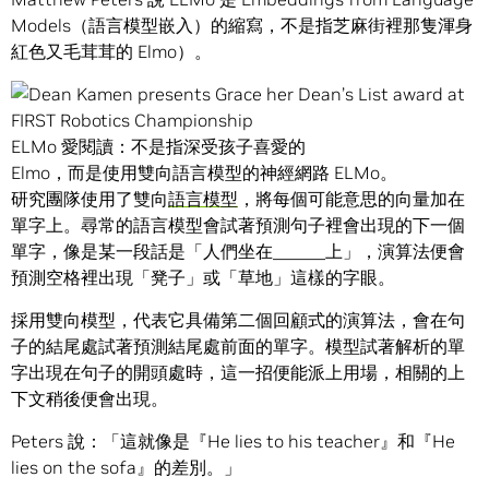
Models（語言模型嵌入）的縮寫，不是指芝麻街裡那隻渾身
紅色又毛茸茸的 Elmo）。
ELMo 愛閱讀：不是指深受孩子喜愛的
Elmo，而是使用雙向語言模型的神經網路 ELMo。
研究團隊使用了雙向
語言模型
，將每個可能意思的向量加在
單字上。尋常的語言模型會試著預測句子裡會出現的下一個
單字，像是某一段話是「人們坐在______上」，演算法便會
預測空格裡出現「凳子」或「草地」這樣的字眼。
採用雙向模型，代表它具備第二個回顧式的演算法，會在句
子的結尾處試著預測結尾處前面的單字。模型試著解析的單
字出現在句子的開頭處時，這一招便能派上用場，相關的上
下文稍後便會出現。
Peters 說：「這就像是『He lies to his teacher』和『He
lies on the sofa』的差別。」