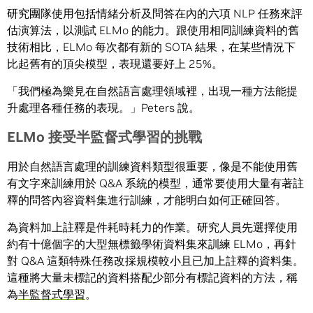
研究團隊使用包括情緒分析及問答在內的六項 NLP 任務來評
估演算法，以測試 ELMo 的能力。跟使用相同訓練資料的舊
技術相比，ELMo 每次都有新的 SOTA 結果，在某些情況下
比起舊有的頂尖模型，表現還要好上 25%。
「我們極為樂見在自然語言處理領域裡，出現一種方法能提
升處理各種任務的表現。」Peters 說。
ELMo
接受半監督式學習的挑戰
用於自然語言處理的訓練資料類型很重要，像是不能使用舊
有文字來訓練用於 Q&A 系統的模型，通常要使用大量有著註
釋的問答內容資料集進行訓練，才能明白如何正確回答。
為資料加上註釋是件耗時耗力的作業。研究人員先選擇使用
約有十億個字的大型無標籤學術資料集來訓練 ELMo，再針
對 Q&A 這類特殊任務改採規模較小且已加上註釋的資料集。
這種將大量未標記的資料搭配少部分有標記資料的方法，稱
為
半監督式學習
。