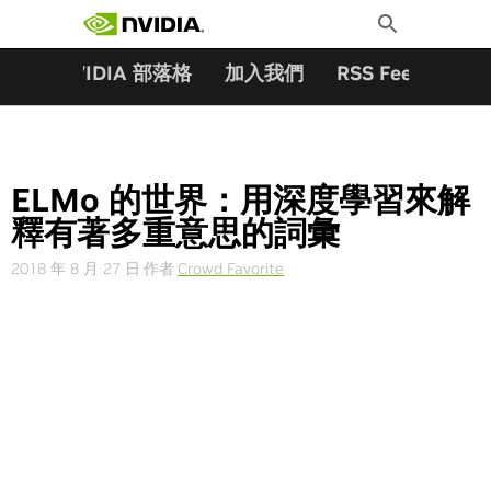
搜尋關鍵字:
Skip
Toggle
to
Search
content
夥伴
NVIDIA 部落格
加入我們
RSS Feeds
訂
ELMo 的世界：用深度學習來解
釋有著多重意思的詞彙
2018 年 8 月 27 日
作者
Crowd Favorite