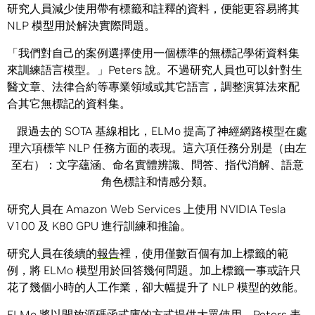
研究人員減少使用帶有標籤和註釋的資料，便能更容易將其
NLP 模型用於解決實際問題。
「我們對自己的案例選擇使用一個標準的無標記學術資料集
來訓練語言模型。」Peters 說。不過研究人員也可以針對生
醫文章、法律合約等專業領域或其它語言，調整演算法來配
合其它無標記的資料集。
跟過去的 SOTA 基線相比，ELMo 提高了神經網路模型在處
理六項標竿 NLP 任務方面的表現。這六項任務分別是（由左
至右）：文字蘊涵、命名實體辨識、問答、指代消解、語意
角色標註和情感分類。
研究人員在 Amazon Web Services 上使用 NVIDIA Tesla
V100 及 K80 GPU 進行訓練和推論。
研究人員在後續的
報告
裡，使用僅數百個有加上標籤的範
例，將 ELMo 模型用於回答幾何問題。加上標籤一事或許只
花了幾個小時的人工作業，卻大幅提升了 NLP 模型的效能。
ELMo
將以開放源碼函式庫的方式提供大眾使用。Peters 表