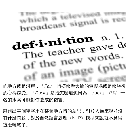
Share
Bank、Fair、Duck。
單看字的話，這三者都各自有著許多意思。「
Bank
」指存錢
的地方或是河岸，「
Fair
」指搭乘摩天輪的遊樂場或是乘坐後
的心得感受。「
Duck
」是指怎麼避免同為「duck」（鴨）一
名的水禽可能對你造成的傷害。
辨別出某個單字用在某個地方時的意思，對於人類來說並沒
有什麼問題，對於自然語言處理（NLP）模型來說就不見得
這麼輕鬆了。