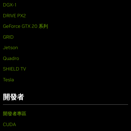
DGX-1
DRIVE PX2
GeForce GTX 20 系列
GRID
Jetson
Quadro
SHIELD TV
Tesla
開發者
開發者專區
CUDA