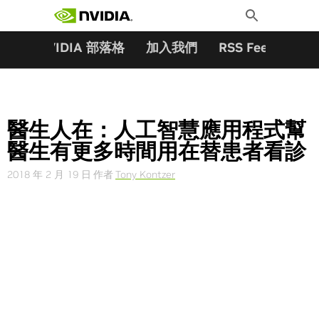
搜尋關鍵字:
Skip
Toggle
to
Search
content
夥伴
NVIDIA 部落格
加入我們
RSS Feeds
訂
醫生人在：人工智慧應用程式幫
醫生有更多時間用在替患者看診
2018 年 2 月 19 日
作者
Tony Kontzer