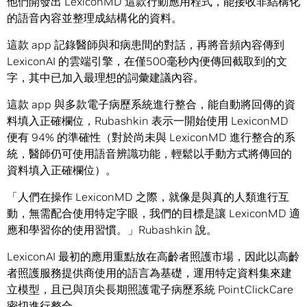
他們開發出 LexiconMD 這款行動應用程式，能接收非結構化
的語音內容並整理成結構化的資料。
這款 app 記錄醫師與和病患間的對話，再將音頻內容傳到
LexiconAI 的雲端引擎，在僅500毫秒內便傳回截取到的文
字，其中已加入最理想的詞彙建議內容。
這款 app 與多款電子病歷系統進行整合，能自動將回傳的資
料填入正確欄位，Rubashkin 表示一開始使用 LexiconMD
便有 94% 的準確性（對於尚未與 LexiconMD 進行整合的系
統，醫師仍可使用語音辨識功能，輕鬆以手動方式將傳回的
資料填入正確欄位）。
「人們在操作 LexiconMD 之際，就像是與真的人類進行互
動，無需配合使用特定字眼，我們的目標是讓 LexiconMD 適
應和學習你的使用習慣。」Rubashkin 說。
LexiconAI 最初的應用重點放在高齡者照護市場，因此以高齡
者照護服務提供商使用的語言為基礎，運用特定資料集來建
立模型，且已與頂尖長期照護電子病歷系統 PointClickCare
密切進行整合。