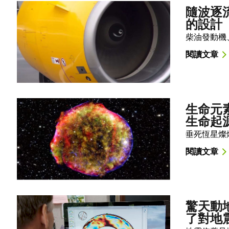
隨波逐流
的設計
柴油發動機
閱讀文章
生命元素
生命起
垂死恆星燦
閱讀文章
驚天動地
了對地