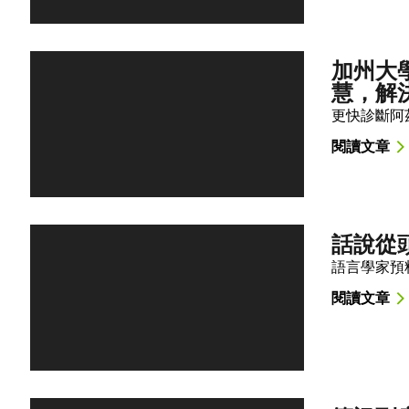
加州大
慧，解
更快診斷阿
閱讀文章
話說從
語言學家預
閱讀文章