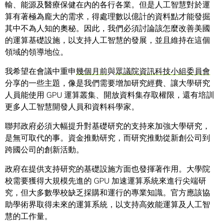
輸、能源及醫療保健在內的各行各業。但是人工智慧對於運
算有著極為龐大的需求，得處理數以億計的資料點才能發掘
其中不為人知的奧秘。因此，我們必須討論該怎麼改善美國
的運算基礎設施，以支持人工智慧的發展，並且維持在這個
領域的領導地位。
我希望在會議中重申
幾個月前
與
眾議院資訊科技小組委員會
分享的一些主題，像是我們需要增加研究經費、讓大學研究
人員能使用 GPU 運算叢集、開放資料集存取權限，還有培訓
更多人工智慧開發人員和資料科學家。
聯邦政府必須大幅提升對基礎研究的支持來加強大學研究，
是無可取代的事。資金推動研究，而研究推動從新創公司到
跨國公司的創新活動。
政府在提供支持研究的基礎設施方面也發揮著作用。大學院
校需要獲得大規模先進的 GPU 加速運算系統來進行尖端研
究，但大多數學校缺乏採購和運行的專業知識。官方應該協
助學術界取得未來的運算系統，以支持高效能運算及人工智
慧的工作量。