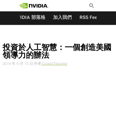
搜尋關鍵字:
Skip
Toggle
to
Search
content
夥伴
NVIDIA 部落格
加入我們
RSS Feeds
訂
投資於人工智慧：一個創造美國
領導力的辦法
2018 年 6 月 15 日
作者
Crowd Favorite