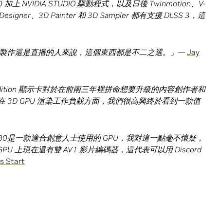
80
加上
NVIDIA STUDIO
驅動程式，以及日後
Twinmotion
、
V-
Designer
、
3D Painter
和
3D Sampler
都有支援
DLSS 3
，這
製作還是直播的人來說，這個東西都是不二之選。」
—
Jay
ition
顯示卡對於在前兩三年裡拼命想要升級的內容創作者和
在
3D GPU
渲染工作負載方面，我們很高興終於看到一款值
80
是一款適合創意人士使用的
GPU
，我對這一點毫不懷疑，
GPU
上現在還有雙
AV1
影片編碼器，這代表可以用
Discord
s Start