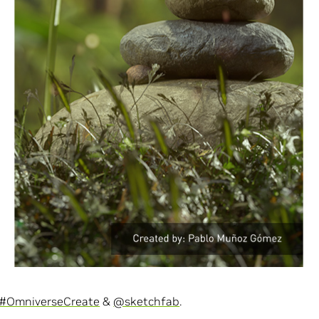
力支援 – 在這個生態系統中提供了創意應用程式最佳化項
DIA AI 技術支援的應用程式。
Studio 合作舉辦 #WinterArtChallenge 活動。Omniverse
藝術家將他們最愛使用的 3D 工具連接起來，創造出更流暢的工
點，Omniverse 團隊將在
Twitch
平台進行直播，他們將
加入
你的行事曆。
dio
on their
#WinterArtChallenge
.
 winter themed art
#MadeInOmniverse
with us using
#OmniverseCreate
&
@sketchfab
.