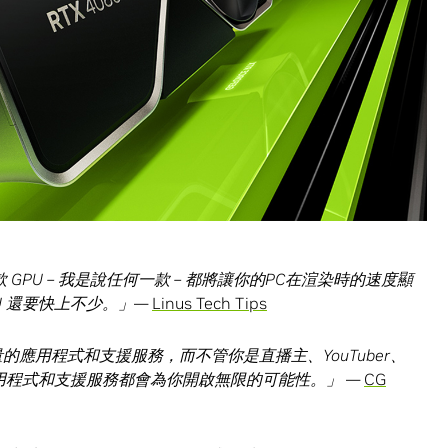
款
GPU –
我是說任何一款
–
都將讓你的
PC
在渲染時的速度顯
U
還要快上不少。」
—
L
inus Tech Tips
量的應用程式和支援服務，而不管你是直播主、
YouTuber
、
用程式和支援服務都會為你開啟無限的可能性。」
—
CG