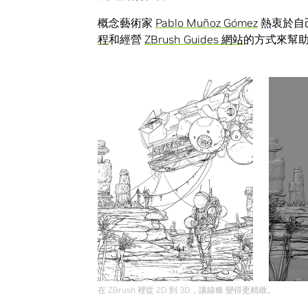
概念藝術家
Pablo Muñoz Gómez
熱衷於自
程
和經營
ZBrush Guides 網站
的方式來幫
在 ZBrush 裡從 2D 到 3D，讓線條 變得更精緻。