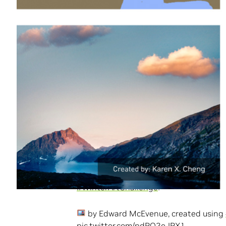
這些強大的顯示卡有著
NVIDIA Studio
的鼎
目、專用
NVIDIA Studio 驅動程式
及 NVI
此外，
NVIDIA Omniverse
社群正與 NVIDIA 
是一個 3D 設計協作和模擬平台，能夠讓
作流程。11月30日週三（太平洋時區）上午11
建立場景與回答觀眾們的問題。快將
該活動
'Tis the season!
Join us as we partner with
@NVIDIAStu
Through the end of the year, share any
#WinterArtChallenge
!
by Edward McEvenue, created using
pic.twitter.com/pdRQ2eJRX1