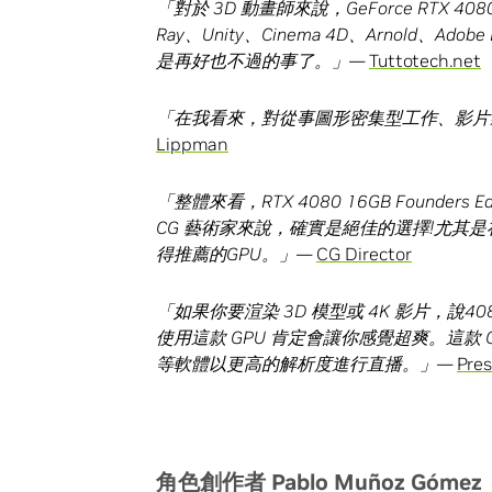
「對於
3D
動畫師來說，
GeForce RTX 40
Ray
、
Unity
、
Cinema 4D
、
Arnold
、
Adobe 
是再好也不過的事了。」
—
Tuttotech.net
「在我看來，對從事圖形密集型工作、影片
Lippman
「整體來看，
RTX 4080 16GB Founders Ed
CG
藝術家來說，確實是絕佳的選擇
!
尤其是
得推薦的
GPU
。」
—
CG Director
「如果你要渲染
3D
模型或
4K
影片，說
40
使用這款
GPU
肯定會讓你感覺超爽。這款
等軟體以更高的解析度進行直播。」
—
Pres
角色創作者
Pablo Muñoz Gómez