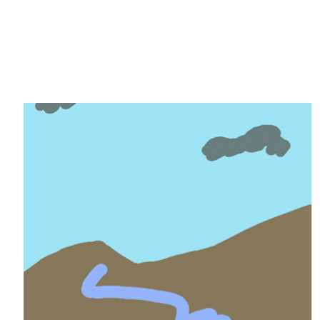
Share
編按：本文隸屬《
In the NVIDIA Studio
》週
巧和竅門，以及示範
NVIDIA Studio
技術如
GeForce RTX 40
系列
GPU
的功能與特色、
《In the NVIDIA Studio》的
盡所能完成最佳作品。
我們將在本週的文章中將展示這些藝術家的作
有新款
GeForce RTX 40 系列
GPU 如何