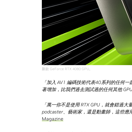
新款 GeForce RTX 4080 GPU。
「加入
AV1
編碼技術代表
40
系列的任何一
著增加，比我們過去測試過的任何其他
GP
「萬一你不是使用
RTX GPU
，就會錯過大
podcaster
、藝術家，還是動畫師，這些應
Magazine