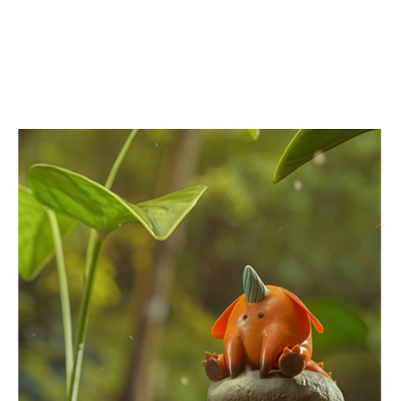
刊系列，NVIDIA
每週介紹一名精選特色藝術家、提供創意技
何加速創意工作流程。
我們將在接下來的時間深入探索全新
技術和資源，以及它們如何顯著加快創作內容的速度。
藝術家們激發了無數創作者的想像力，激勵他們懷揣更遠大的創作抱負，竭
品，他們擅長 3D 建模、人工智慧、影片剪輯和直播，還
讓藝術家們更加輕鬆和高效地進行創作。