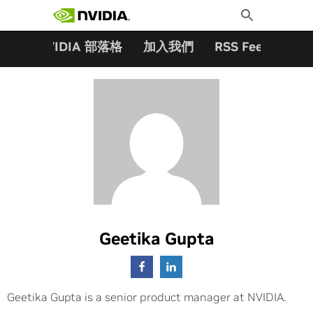
搜尋關鍵字:
Skip
Toggle
to
Search
content
夥伴
NVIDIA 部落格
加入我們
RSS Feeds
訂
Geetika Gupta
Geetika Gupta is a senior product manager at NVIDIA.