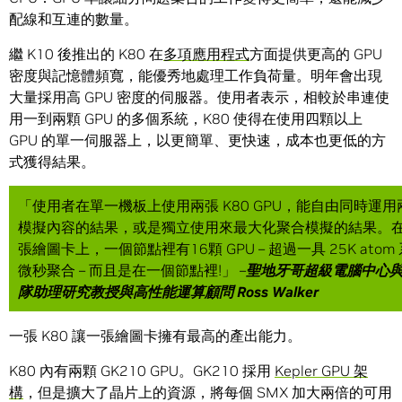
配線和互連的數量。
繼 K10 後推出的 K80 在
多項應用程式
方面提供更高的 GPU
密度與記憶體頻寬，能優秀地處理工作負荷量。明年會出現
大量採用高 GPU 密度的伺服器。使用者表示，相較於串連使
用一到兩顆 GPU 的多個系統，K80 使得在使用四顆以上
GPU 的單一伺服器上，以更簡單、更快速，成本也更低的方
式獲得結果。
「使用者在單一機板上使用兩張 K80 GPU，能自由同時運
模擬內容的結果，或是獨立使用來最大化聚合模擬的結果。
張繪圖卡上，一個節點裡有16顆 GPU – 超過一具 25K atom 
微秒聚合 – 而且是在一個節點裡!」 –
聖地牙哥超級電腦中心
隊助理研究教授與高性能運算顧問
Ross Walker
一張 K80 讓一張繪圖卡擁有最高的產出能力。
K80 內有兩顆 GK210 GPU。GK210 採用
Kepler GPU 架
構
，但是擴大了晶片上的資源，將每個 SMX 加大兩倍的可用