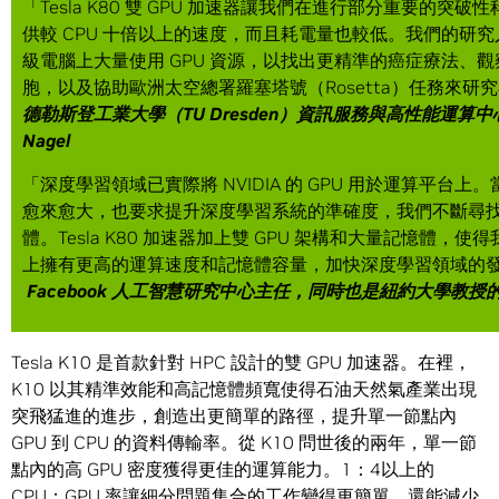
「Tesla K80 雙 GPU 加速器讓我們在進行部分重要的突
供較 CPU 十倍以上的速度，而且耗電量也較低。我們的研究人員在
級電腦上大量使用 GPU 資源，以找出更精準的癌症療法、
胞，以及協助歐洲太空總署羅塞塔號（Rosetta）任務來研
德勒斯登工業大學（
TU Dresden
）資訊服務與高性能運算中
Nagel
「深度學習領域已實際將 NVIDIA 的 GPU 用於運算平台上
愈來愈大，也要求提升深度學習系統的準確度，我們不斷尋
體。Tesla K80 加速器加上雙 GPU 架構和大量記憶體，
上擁有更高的運算速度和記憶體容量，加快深度學習領域的
Facebook
人工智慧研究中心主任，同時也是紐約大學教授
Tesla K10 是首款針對 HPC 設計的雙 GPU 加速器。在裡，
K10 以其精準效能和高記憶體頻寬使得石油天然氣產業出現
突飛猛進的進步，創造出更簡單的路徑，提升單一節點內
GPU 到 CPU 的資料傳輸率。從 K10 問世後的兩年，單一節
點內的高 GPU 密度獲得更佳的運算能力。1：4以上的
CPU：GPU 率讓細分問題集合的工作變得更簡單，還能減少