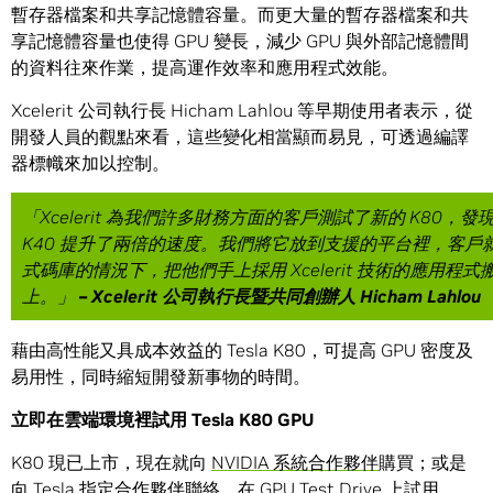
暫存器檔案和共享記憶體容量。而更大量的暫存器檔案和共
享記憶體容量也使得 GPU 變長，減少 GPU 與外部記憶體間
的資料往來作業，提高運作效率和應用程式效能。
Xcelerit 公司執行長 Hicham Lahlou 等早期使用者表示，從
開發人員的觀點來看，這些變化相當顯而易見，可透過編譯
器標幟來加以控制。
「
Xcelerit
為我們許多財務方面的客戶測試了新的
K80
，發
K40
提升了兩倍的速度。我們將它放到支援的平台裡，客戶
式碼庫的情況下，把他們手上採用
Xcelerit
技術的應用程式
上。」
–
Xcelerit
公司執行長暨共同創辦人
Hicham Lahlou
藉由高性能又具成本效益的 Tesla K80，可提高 GPU 密度及
易用性，同時縮短開發新事物的時間。
立即在雲端環境裡試用
Tesla K80 GPU
K80 現已上市，現在就向
NVIDIA 系統合作夥伴
購買；或是
向 Tesla 指定合作夥伴聯絡，在
GPU Test Drive
上試用