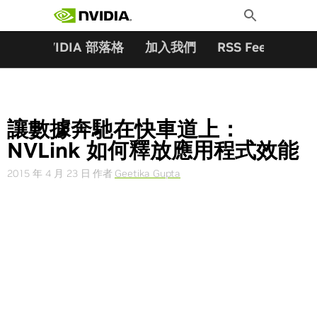
搜尋關鍵字:
Skip
Toggle
to
Search
content
夥伴
NVIDIA 部落格
加入我們
RSS Feeds
訂
讓數據奔馳在快車道上：
NVLink 如何釋放應用程式效能
2015 年 4 月 23 日
作者
Geetika Gupta