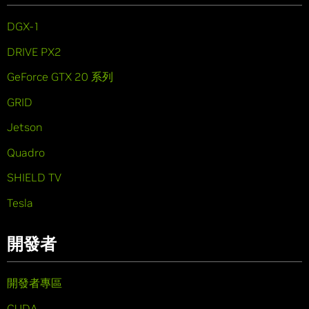
DGX-1
DRIVE PX2
GeForce GTX 20 系列
GRID
Jetson
Quadro
SHIELD TV
Tesla
開發者
開發者專區
CUDA