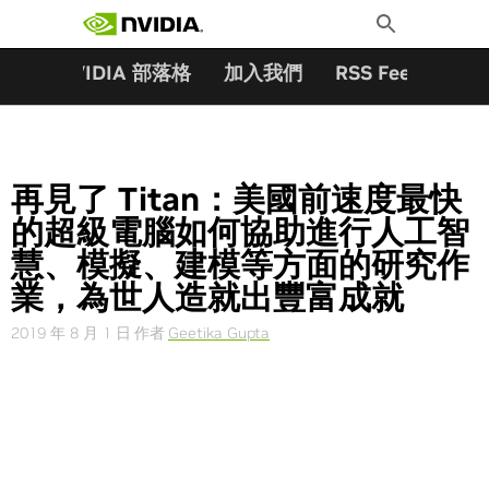
搜尋關鍵字:
Skip
Toggle
to
Search
content
夥伴
NVIDIA 部落格
加入我們
RSS Feeds
訂
再見了 Titan：美國前速度最快
的超級電腦如何協助進行人工智
慧、模擬、建模等方面的研究作
業，為世人造就出豐富成就
2019 年 8 月 1 日
作者
Geetika Gupta