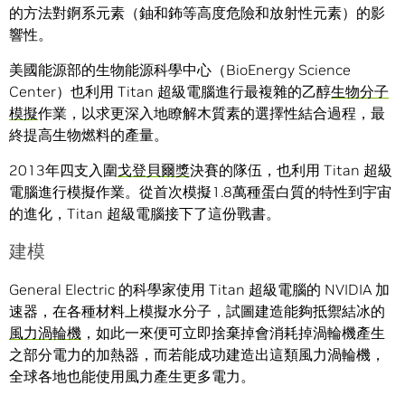
的方法對錒系元素（鈾和鈽等高度危險和放射性元素）的影
響性。
美國能源部的生物能源科學中心（BioEnergy Science
Center）也利用 Titan 超級電腦進行最複雜的乙醇
生物分子
模擬
作業，以求更深入地瞭解木質素的選擇性結合過程，最
終提高生物燃料的產量。
2013年四支入圍
戈登貝爾獎
決賽的隊伍，也利用 Titan 超級
電腦進行模擬作業。從首次模擬1.8萬種蛋白質的特性到宇宙
的進化，Titan 超級電腦接下了這份戰書。
建模
General Electric 的科學家使用 Titan 超級電腦的 NVIDIA 加
速器，在各種材料上模擬水分子，試圖建造能夠抵禦結冰的
風力渦輪機
，如此一來便可立即捨棄掉會消耗掉渦輪機產生
之部分電力的加熱器，而若能成功建造出這類風力渦輪機，
全球各地也能使用風力產生更多電力。