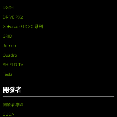
DGX-1
DRIVE PX2
GeForce GTX 20 系列
GRID
Jetson
Quadro
SHIELD TV
Tesla
開發者
開發者專區
CUDA