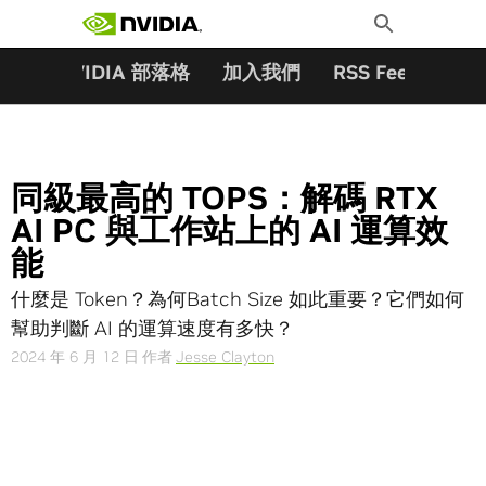
搜尋關鍵字:
Skip
Toggle
to
Search
content
夥伴
NVIDIA 部落格
加入我們
RSS Feeds
訂
同級最高的 TOPS：解碼 RTX
AI PC 與工作站上的 AI 運算效
能
什麼是 Token？為何Batch Size 如此重要？它們如何
幫助判斷 AI 的運算速度有多快？
2024 年 6 月 12 日
作者
Jesse Clayton