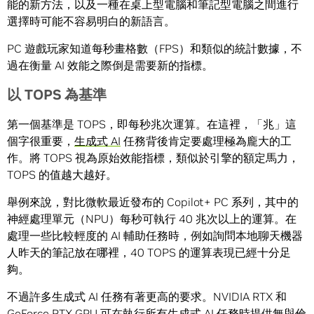
能的新方法，以及一種在桌上型電腦和筆記型電腦之間進行
選擇時可能不容易明白的新語言。
PC 遊戲玩家知道每秒畫格數（FPS）和類似的統計數據，不
過在衡量 AI 效能之際倒是需要新的指標。
以
TOPS
為基準
第一個基準是 TOPS，即每秒兆次運算。在這裡，「兆」這
個字很重要，
生成式 AI
任務背後肯定要處理極為龐大的工
作。將 TOPS 視為原始效能指標，類似於引擎的額定馬力，
TOPS 的值越大越好。
舉例來說，對比微軟最近發布的 Copilot+ PC 系列，其中的
神經處理單元（NPU）每秒可執行 40 兆次以上的運算。在
處理一些比較輕度的 AI 輔助任務時，例如詢問本地聊天機器
人昨天的筆記放在哪裡，40 TOPS 的運算表現已經十分足
夠。
不過許多生成式 AI 任務有著更高的要求。NVIDIA RTX 和
GeForce RTX GPU 可在執行所有生成式 AI 任務時提供無與倫