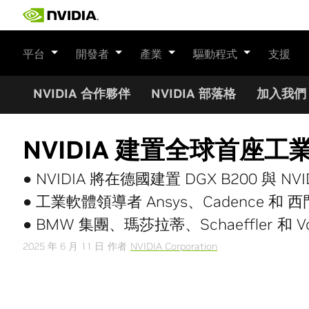
Skip
to
content
平台
開發者
產業
驅動程式
支援
NVIDIA 合作夥伴
NVIDIA 部落格
加入我們
NVIDIA 建置全球首座工
● NVIDIA 將在德國建置 DGX B200 與 
● 工業軟體領導者 Ansys、Cadence 和 西
● BMW 集團、瑪莎拉蒂、Schaeffler 和
2025 年 6 月 11 日
作者
NVIDIA Corporation