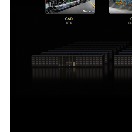
NVIDIA 創辦人暨執行長黃仁勳表示：「
品，一間則用於創造支援這些產品的智慧。透
尖工業公司得以推進模擬優先、 AI 驅動的
為製造商建置歐洲首座工業
AI
雲端
NVIDIA 正協助在德國建置 AI 工廠，支援
10,000 顆 GPU，包括透過NVIDIA DGX™
Ansys、Cadence 和 Rescale 等領先軟
Omniverse
™ 加速工作負載。
AI 工廠將按照 NVIDIA Omniverse Bl
的 Reality Digital Twin 平
座 AI 工廠，讓工程團隊得以建置出更具
這項投資將作為歐洲製造商加速 AI 開發及