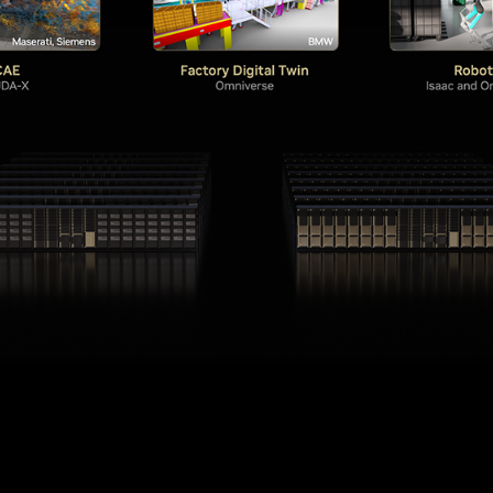
在 AI 時代，各家製造商都會需要兩間工廠：一間用於製造產
過建置歐洲首座工業 AI 基礎設施，我們正在讓這地區的頂
製造技術。」
歐洲製造商的工業 AI 工作負載提供。這座工業 AI 工廠將搭載
 B200 和 NVIDIA RTX™ PRO 伺服器，並執行來自西門子、
體供應商的
NVIDIA CUDA-X
™ 函式庫、NVIDIA RTX™ 和
NVIDIA
ueprint 中針對 AI 工廠設計與營運強調的框架進行建置。Cadence
台作為這款藍圖的一部分，將運用於在物理精確的虛擬環境中模擬及最佳化整
智慧、更可靠的設施。
採用的平台，以實現興建 AI 超級工廠。