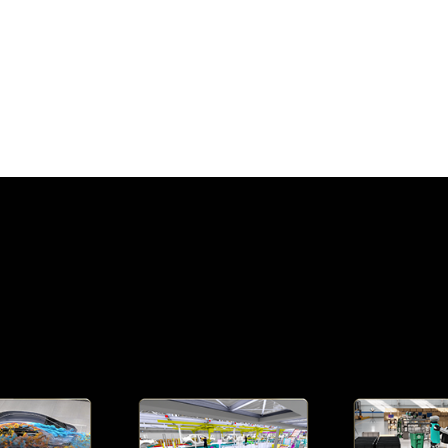
IDIA 今日宣布，正在為歐洲製造商建置全球首座
工業人工智慧
10,000 顆 GPU，包括透過
NVIDIA DGX™ B200
系統和
領導者得以加速每項製造應用，從設計、工程和模擬，到
工廠
、Mercedes-Benz 和 Schaeffler 等歐洲製造商正在透過
體領導者的 NVIDIA 加速應用程式，改變其端對端產品生命週期，
營運與物流。