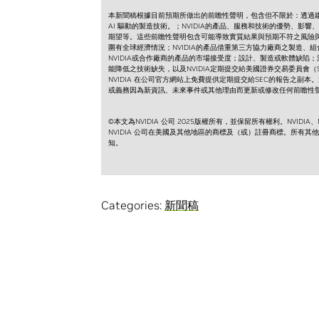
本新聞稿根據目前預期所做出的前瞻性聲明，包含但不限於：透過建置
AI 驅動的製造技術。；NVIDIA的產品、服務和技術的優勢、影
期望等。這些前瞻性聲明包含可能導致實質結果與預期不符之風險
圍有全球經濟情況；NVIDIA的產品借重第三方協力廠商之製造
NVIDIA或合作廠商的產品的市場接受度；設計、製造或軟體缺陷
能降低之技術缺失，以及NVIDIA定期提交給美國證券交易委員會（SE
NVIDIA 在公司官方網站上免費提供定期提交給SEC的報告之副
或義務因為新資訊、未來事件或其他理由而更新或修改任何前瞻性
©本文為NVIDIA 公司 2025版權所有，並保留所有權利。NVIDIA、NVIDIA
NVIDIA 公司在美國及其他地區的商標及（或）註冊商標。所有
知。
Categories:
新聞稿