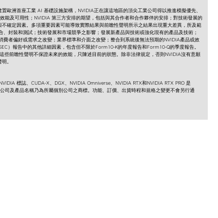
歐洲首座工業 AI 基礎設施架構，NVIDIA正在讓這地區的頂尖工業公司得以推進模擬優先、
響、效能及可用性；NVIDIA 第三方安排的期望，包括與其合作者和合作夥伴的安排；對技術發展的
與不確定因素。多項重要因素可能導致實際結果與前瞻性聲明所示之結果出現重大差異，所及範
、組合、封裝和測試；技術發展和市場競爭之影響；發展新產品與技術或強化現有的產品及技術；
；消費者偏好或需求之改變；業界標準和介面之改變；整合到系統後無法預期的NVIDIA產品或效
C）報告中的其他詳細因素，包含但不限於Form10-K的年度報告和Form10-Q的季度報告。
本。這些前瞻性聲明不保證未來的效能，只陳述目前的狀態。除非法律規定，否則NVIDIA沒有意願
聲明。
 標誌、CUDA-X、DGX、NVIDIA Omniverse、NVIDIA RTX和NVIDIA RTX PRO 是
其他公司及產品名稱乃為所屬個別公司之商標。功能、訂價、出貨時程和規格之變更不會另行通