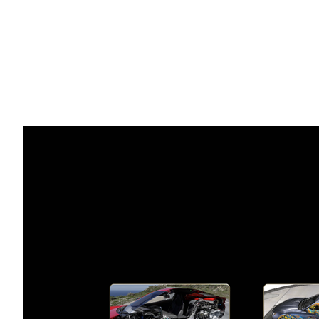
Share
【
2025
年
6
月
11
日，法國巴黎訊】
NV
（AI）
雲。 這座坐落德國的
AI 工廠
將配備 
NVIDIA RTX PRO™ 伺服器
，並讓歐洲工業
數位孿生
和機器人技術。
此外，NVIDIA 宣布包括 BMW 集團、瑪莎拉蒂
執行 Ansys、Cadence 和 西門子等軟
從模擬產品設計和工廠規劃，到 AI 驅動的