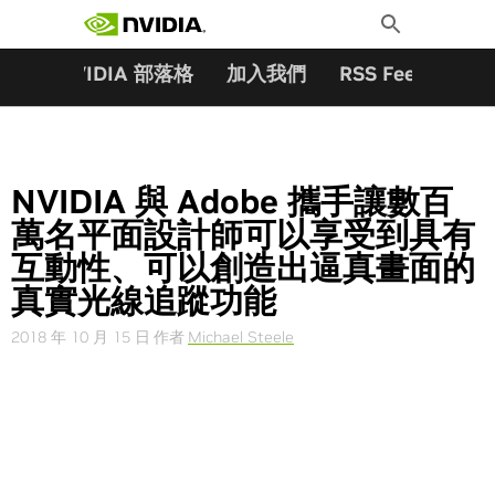
搜尋關鍵字:
Skip
Toggle
to
Search
content
夥伴
NVIDIA 部落格
加入我們
RSS Feeds
訂
NVIDIA 與 Adobe 攜手讓數百
萬名平面設計師可以享受到具有
互動性、可以創造出逼真畫面的
真實光線追蹤功能
2018 年 10 月 15 日
作者
Michael Steele