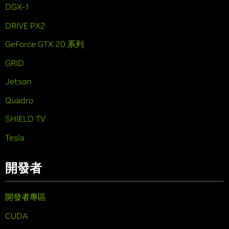
DGX-1
DRIVE PX2
GeForce GTX 20 系列
GRID
Jetson
Quadro
SHIELD TV
Tesla
開發者
開發者專區
CUDA