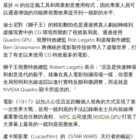
基於 AI 的自定義工具和商業創意應用程式，因此專業人員可
以通過增強的功能將視覺效果提升到一個新的水平。
迪士尼對《獅子王》的精彩翻拍也是通過將真人劇組轉移到
虛擬現實中的 CG 環境而開創了視效新局面。通過使用
Quadro GPU，視覺特效總監 Rob Legato 和虛擬製作總監
Ben Grossmann 將傳統的電影製作技術帶入了虛擬世界，打
造了有史以來使用 CG 特效最多的電影。
獅子王視覺特效總監 Robert Legato 表示：“渲染是快速轉場
和創意迭代的殺手。就像在真人電影拍攝現場一樣，你需要
全局照明和光線追踪以進行實時反饋和微調整，而這就是
NVIDIA Quadro 顯卡所提供的。”
電影《1917》以扣人心弦且近距離個人視角的方式呈現了第
一次世界大戰，並用一鏡到底的手法記錄兩名士兵向前線傳
遞重要信息任務的過程。
MPC 公司使用 NVIDIA GPU
打造了
大屏幕上最長的一鏡到底視覺效果。
盧卡斯影業（Lucasfilm）的《STAR WARS : 天行者的崛起》