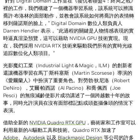
“針對 Digital Domain 工作室在《復仇者聯盟4：終局之戰》
裡的工作，我們構建了一個機器學習系統，該系統可以辨識
喬許·布洛林的面部動作，並教會該系統如何將喬許的表情轉
移到薩諾斯的臉上，” Digital Domain 數位人類負責人
Darren Hendler 表示， “此過程的關鍵是人物情感表現的實
時逼真渲染預覽，這可以藉助 NVIDIA GPU 技術實現。現
在，我們採用 NVIDIA RTX 技術來驅動我們所有的實時光線
追踪數位化人類項目。”
光影魔幻工業（Industrial Light＆Magic，ILM）的創新者
還讓機器學習在馬丁·斯科塞斯（Martin Scorsese）導演的
《愛爾蘭人》中扮演了重要角色。對勞勃·狄尼洛（Robert
DeNiro），艾爾·帕西諾（Al Pacino）和喬·佩西（Joe
Pesci）的無痕減齡使影片成功講述了一個跨越數十年的故
事，同時允許演員在沒有面部標記點或頭盔攝像頭的情況下
表演。
借助全新的
NVIDIA Quadro RTX GPU
，藝術家和工作室可以
利用最新的AI驅動工具和技術。Quadro RTX 加速了
Adobe
、
Autodesk
以及
Blackmagic Design
等公司的許多