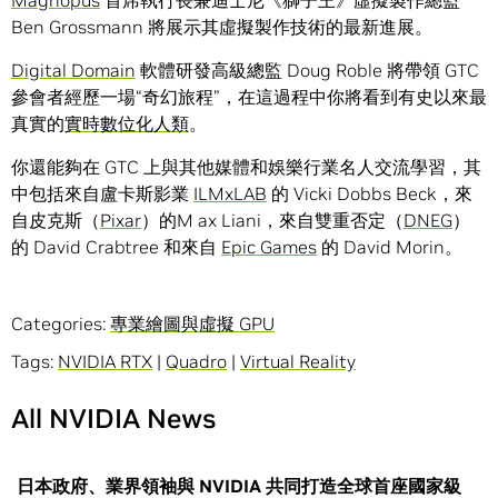
Magnopus
首席執行長兼迪士尼《獅子王》虛擬製作總監
Ben Grossmann 將展示其虛擬製作技術的最新進展。
Digital Domain
軟體研發高級總監 Doug Roble 將帶領 GTC
參會者經歷一場“奇幻旅程”，在這過程中你將看到有史以來最
真實的
實時數位化人類
。
你還能夠在 GTC 上與其他媒體和娛樂行業名人交流學習，其
中包括來自盧卡斯影業
ILMxLAB
的 Vicki Dobbs Beck，來
自皮克斯（
Pixar
）的M ax Liani，來自雙重否定（
DNEG
）
的 David Crabtree 和來自
Epic Games
的 David Morin。
Categories:
專業繪圖與虛擬 GPU
Tags:
NVIDIA RTX
|
Quadro
|
Virtual Reality
All NVIDIA News
日本政府、業界領袖與 NVIDIA 共同打造全球首座國家級