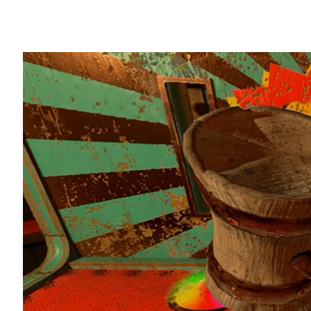
Share
有25萬名熱衷於 VR 的玩家下載它，有
到以色列的研究團隊還找出新的方法，用它
我們的首款遊戲
VR Funhouse
在問世一年後
喜愛。從遠在格陵蘭、葉門、尼泊爾，一直
給他們的歡樂。
我們打造這款遊戲，以展示如何在虛擬實境
加上在 VR Funhouse 裡運用了各種
NVIDI
Engine 4 為打造基礎。
然而 VR Funhouse 不只是展現我們