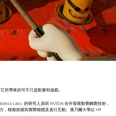
去年底宣布推出
Oculus Rift 搭配 Touch 操控把手
；還主辦了
能快速上手。
一場線上遊戲模組競賽，最終在 Steam 上發表了28款遊戲模組；還
derland》在內我們自己一系列的遊戲模組，以鼓勵 VR 社群
迴響，它所帶來的可不只是歡樂和遊戲。
 Robotics Lab）的研究人員與 NVIDIA 合作發展動覺觸覺技術，
力，模擬抓握與實際物體及進行互動。康乃爾大學以 VR