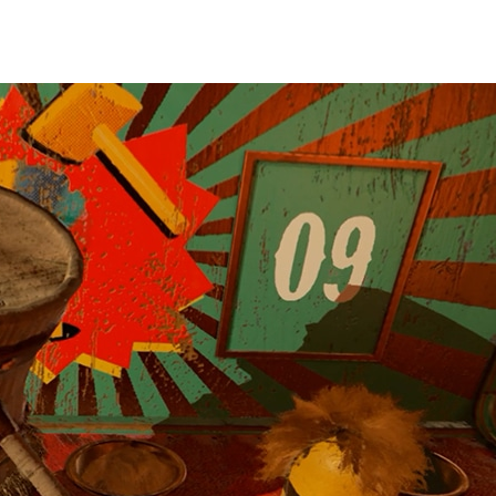
超過25個社群為它創作遊戲模組，再加上從紐約上州康乃爾大學
來融合虛擬及現實環境。
，受到 VR 社群的熱衷玩家、研究人員及遊戲開發者的廣泛
到莫三比克的玩家們戴上頭戴裝置，享受這個虛擬遊戲屋帶
環境裡融合視覺、聲音和觸覺，創造出無與倫比的臨場感。
A GameWorks 及 VRWorks 技術
，並且以 Epic 的 Unreal
自己的技術，還變成全球各地 VR 開發團隊一試身手的地方。我們
藉