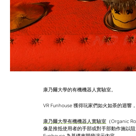
由 GitHub 公布 VR Funhouse 的開源碼
，
一系列
Twitch 開發者會議
，以協助開發者
我們與 Epic 辦了一場 Game Jam 及
在聖誕佳節期間發布了包括《Winter Won
進行創作。
實作虛擬體驗
康乃爾大學的有機機器人實驗室。
VR Funhouse 獲得玩家們如火如荼的
康乃爾大學有機機器人實驗室
（Organic
像是推抵使用者的手部或對手部動作施以阻
Funhouse 為基礎來開發演示內容。