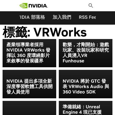
搜尋關鍵字:
Skip
Toggle
to
Search
content
夥伴
NVIDIA 部落格
加入我們
RSS Feeds
訂
標籤:
VRWorks
產業領導業者採用
歡樂，才剛開始：遊戲
NVIDIA VRWorks 發
玩家、改裝玩家和研究
揮以 360 度環繞影片
人員湧入VR
來敘事的發展疆界
Funhouse
NVIDIA 提出多項全新
NVIDIA 將於 GTC 發
深度學習軟體工具供開
表 VRWorks Audio 與
發人員使用
360 Video SDK
準備就緒：Unreal
Engine 4 現已支援