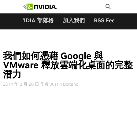
搜尋關鍵字:
Skip
Toggle
to
Search
content
夥伴
NVIDIA 部落格
加入我們
RSS Feeds
訂
我們如何憑藉 Google 與
VMware 釋放雲端化桌面的完整
潛力
2014 年 8 月 26 日
作者
Justin Boitano