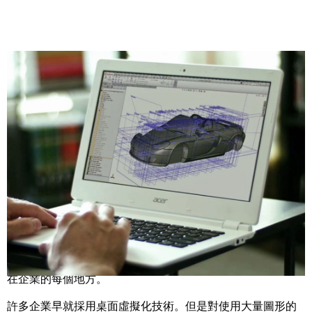
Share
就在 NVIDIA 公布要藉由
採用 Tegra K1 處理器的 Acer
Chromebook 13
，將 Chromebooks 從裡到外改頭換面的計
劃後數週，我們今天在 VMworld 2014 活動上告訴現場來
賓，將與
VMware 和 Google
合作，讓企業使用這些功能強
大又省電的 Chromebooks。
在企業的每個地方。
許多企業早就採用桌面虛擬化技術。但是對使用大量圖形的