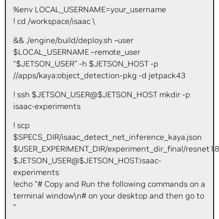
%env LOCAL_USERNAME=your_username
! cd /workspace/isaac \
&& ./engine/build/deploy.sh –user
$LOCAL_USERNAME –remote_user
“$JETSON_USER” -h $JETSON_HOST -p
//apps/kaya:object_detection-pkg -d jetpack43
! ssh $JETSON_USER@$JETSON_HOST mkdir -p
isaac-experiments
! scp
$SPECS_DIR/isaac_detect_net_inference_kaya.json
$USER_EXPERIMENT_DIR/experiment_dir_final/resnet18_
$JETSON_USER@$JETSON_HOST:isaac-
experiments
!echo “# Copy and Run the following commands on a
terminal window\n# on your desktop and then go to
”