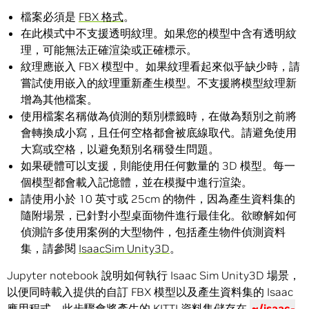
檔案必須是
FBX 格式
。
在此模式中不支援透明紋理。如果您的模型中含有透明紋
理，可能無法正確渲染或正確標示。
紋理應嵌入 FBX 模型中。如果紋理看起來似乎缺少時，請
嘗試使用嵌入的紋理重新產生模型。不支援將模型紋理新
增為其他檔案。
使用檔案名稱做為偵測的類別標籤時，在做為類別之前將
會轉換成小寫，且任何空格都會被底線取代。請避免使用
大寫或空格，以避免類別名稱發生問題。
如果硬體可以支援，則能使用任何數量的 3D 模型。每一
個模型都會載入記憶體，並在模擬中進行渲染。
請使用小於 10 英寸或 25cm 的物件，因為產生資料集的
隨附場景，已針對小型桌面物件進行最佳化。欲瞭解如何
偵測許多使用案例的大型物件，包括產生物件偵測資料
集，請參閱
IsaacSim Unity3D
。
Jupyter notebook 說明如何執行 Isaac Sim Unity3D 場景，
以便同時載入提供的自訂 FBX 模型以及產生資料集的 Isaac
應用程式。此步驟會將產生的 KITTI 資料集儲存在
~/isaac-