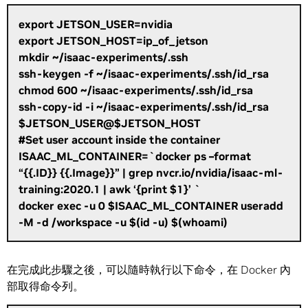
export JETSON_USER=nvidia
export JETSON_HOST=ip_of_jetson
mkdir ~/isaac-experiments/.ssh
ssh-keygen -f ~/isaac-experiments/.ssh/id_rsa
chmod 600 ~/isaac-experiments/.ssh/id_rsa
ssh-copy-id -i ~/isaac-experiments/.ssh/id_rsa
$JETSON_USER@$JETSON_HOST
#Set user account inside the container
ISAAC_ML_CONTAINER=`docker ps –format
“{{.ID}} {{.Image}}” | grep nvcr.io/nvidia/isaac-ml-
training:2020.1 | awk ‘{print $1}’ `
docker exec -u 0 $ISAAC_ML_CONTAINER useradd
-M -d /workspace -u $(id -u) $(whoami)
在完成此步驟之後，可以隨時執行以下命令，在 Docker 內
部取得命令列。