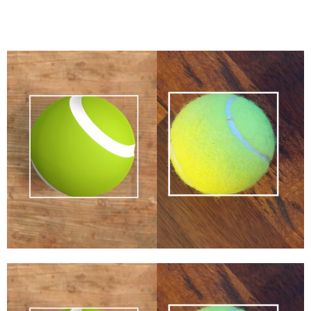
Share
本文章是說明如何透過
NVIDIA 遷移學習工具套件
（TAO
Toolkit），使用 Docker 進行物件偵測之系列的第二篇。第
一篇，請參閱
利用 NVIDIA Isaac SDK 和 NVIDIA 遷移學習
工具套件部署即時物件偵測模型。