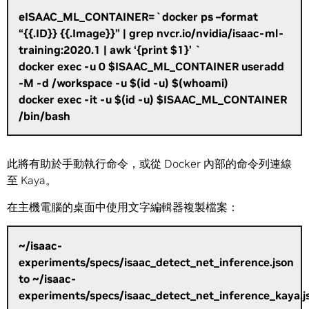
eISAAC_ML_CONTAINER=`docker ps –format
“{{.ID}} {{.Image}}” | grep nvcr.io/nvidia/isaac-ml-
training:2020.1 | awk ‘{print $1}’ `
docker exec -u 0 $ISAAC_ML_CONTAINER useradd
-M -d /workspace -u $(id -u) $(whoami)
docker exec -it -u $(id -u) $ISAAC_ML_CONTAINER
/bin/bash
此將有助於手動執行命令，或從 Docker 內部的命令列連線
至 Kaya。
在主機電腦的桌面中使用文字編輯器複製檔案：
~/isaac-
experiments/specs/isaac_detect_net_inference.json
to ~/isaac-
experiments/specs/isaac_detect_net_inference_kaya.j