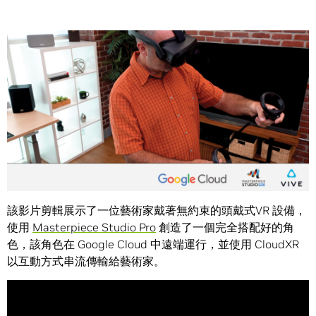
Share
在
Google Cloud
上運行的
NVIDIA CloudXR
沉浸式 3D 設計
和角色創作在本週的
SIGGRAPH
上大放異彩。
該影片剪輯展示了一位藝術家戴著無約束的頭戴式VR 設備，
使用
Masterpiece Studio Pro
創造了一個完全搭配好的角
色，該角色在 Google Cloud 中遠端運行，並使用 CloudXR
以互動方式串流傳輸給藝術家。