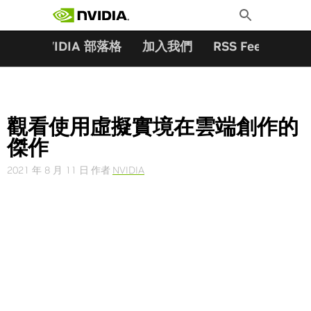
搜尋關鍵字:
Skip
Toggle
to
Search
content
夥伴
NVIDIA 部落格
加入我們
RSS Feeds
訂
觀看使用虛擬實境在雲端創作的
傑作
2021 年 8 月 11 日
作者
NVIDIA