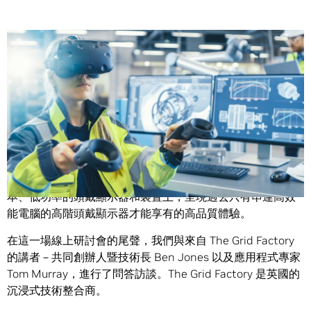
Share
最近一期的線上研討會
分享了如何使用 NVIDIA CloudXR，透
過網路（包括 5G），將無限的虛擬和擴增實境傳遞至低成
本、低功率的頭戴顯示器和裝置上，呈現過去只有串連高效
能電腦的高階頭戴顯示器才能享有的高品質體驗。
在這一場線上研討會的尾聲，我們與來自 The Grid Factory
的講者－共同創辦人暨技術長 Ben Jones 以及應用程式專家
Tom Murray，進行了問答訪談。The Grid Factory 是英國的
沉浸式技術整合商。