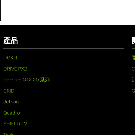
產品
DGX-1
DRIVE PX2
C
GeForce GTX 20 系列
GRID
Jetson
Quadro
SHIELD TV
Tesla