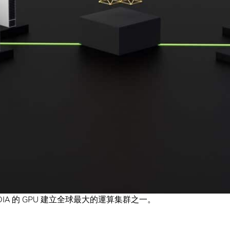
enturo 表示： 「由於我們在快速、低延遲 InfiniBand 網路上
如今能大規模地構建最先進的生成式人工智慧和大型語言模型。我
成果清楚顯示了我們的客戶享受到的卓越效能。」
Pi
的個人人工智慧打造先進大型語言模型，該公司將扮演一
簡單、自然方式與之互動的個人人工智慧。
Suleyman 表示：「如今，任何人都可以體驗基於我們最先進大型語言模
eWeave 強大的 H100 GPU 網路上進行訓練的。」
的 Mustafa 和 Karén Simonyan 以及 Reid Hoffman 共同創
IDIA 的 GPU 建立全球最大的運算集群之一。