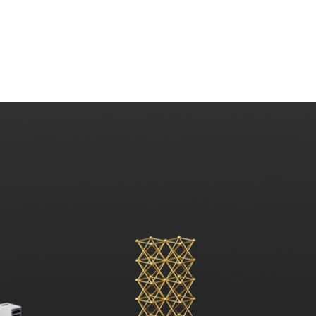
：
NVIDIA H100 Tensor Core GPUs
提供了最佳的人工智慧
語言模型（
LLM
）方面。
中，H100 GPU 在所有八項測試中創下了新紀錄，在針對生成
出色。這種卓越的性能能夠在大型伺服器上以單個加速器和多台
的雲端服務供應商
CoreWeave
與新創公司 Inflection AI 共同開
,584 個 H100 GPU
集群
，此系統在不到 11 分鐘的時間