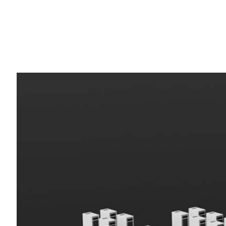
Share
領先的使用者和業界標準基準測試一致同意
效能，特別是在支援
生成式人工智慧
的大型
在今天發布的最新 MLPerf 訓練基準測試
式人工智慧的新 MLPerf 測試中表現
GPU伺服器的方式展現。
舉例來說，專門從事 GPU 加速工作負載
發並由 CoreWeave 負責營運的一個可商用的 3