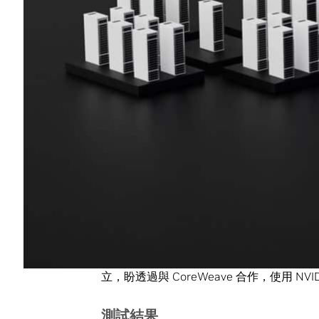
內完成了大規模的 GPT-3 訓練基準測試。
CoreWeave 聯合創辦人暨技術長 Brian V
運行數千個 H100 GPU，我們的客戶
們與 NVIDIA 一同提交的 MLPerf 
當今最高效能
Inflection AI 利用這種效能為其第一個名為
個人工智慧工作室，打造讓使用者可以透過
Inflection AI 執行長 Mustafa 
型的個人人工智慧的強大功能，該模型是在 Cor
Inflection AI 在 2022 年初由 DeepMind 
立，盼透過與 CoreWeave 合作，使用 NV
測試結果