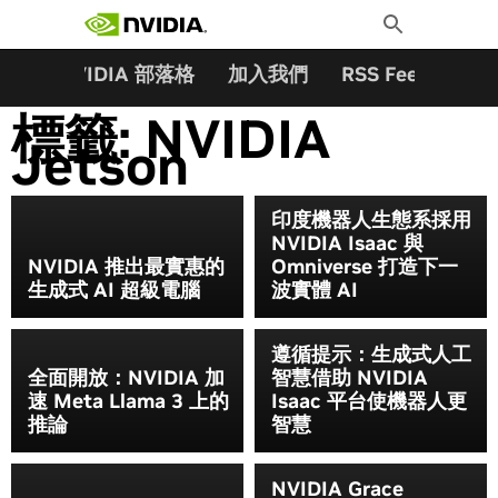
搜尋關鍵字:
Skip
Toggle
to
Search
content
夥伴
NVIDIA 部落格
加入我們
RSS Feeds
訂
標籤:
NVIDIA
Jetson
印度機器人生態系採用
NVIDIA Isaac 與
NVIDIA 推出最實惠的
Omniverse 打造下一
生成式 AI 超級電腦
波實體 AI
遵循提示：生成式人工
全面開放：NVIDIA 加
智慧借助 NVIDIA
速 Meta Llama 3 上的
Isaac 平台使機器人更
推論
智慧
NVIDIA Grace