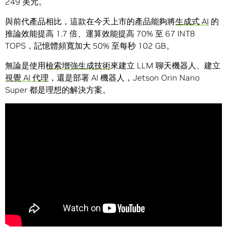
249 美元。
與前代產品相比，這款在今天上市的產品能夠將
生成式 AI
的
推論效能提高 1.7 倍、運算效能提高 70% 至 67 INT8
TOPS，記憶體頻寬加大 50% 至每秒 102 GB。
無論是使用
檢索增強生成技術
來建立 LLM 聊天機器人、建立
視覺 AI 代理
，還是部署 AI 機器人，Jetson Orin Nano
Super 都是理想的解決方案。