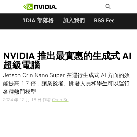
搜尋關鍵字:
Skip
Toggle
to
Search
content
夥伴
NVIDIA 部落格
加入我們
RSS Feeds
訂
NVIDIA 推出最實惠的生成式 AI
超級電腦
Jetson Orin Nano Super 在運行生成式 AI 方面的效
能提高 1.7 倍，讓業餘者、開發人員和學生可以運行
各種熱門模型
2024 年 12 月 18 日
作者
Chen Su