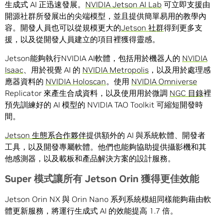
生成式 AI 正迅速發展。
NVIDIA Jetson AI Lab
可立即支援由
開源社群所發展出的尖端模型，並且提供簡單易用的教學內
容。開發人員也可以從規模更大的
Jetson 社群
得到更多支
援，以及從開發人員建立的項目裡獲得靈感。
Jetson能夠執行NVIDIA AI軟體，包括用於機器人的
NVIDIA
Isaac
、用於視覺 AI 的
NVIDIA Metropolis
，以及用於處理感
應器資料的
NVIDIA Holoscan
。使用
NVIDIA
Omniverse
Replicator 來產生合成資料，以及使用用於微調
NGC 目錄
裡
預先訓練好的 AI 模型的 NVIDIA TAO Toolkit 可縮短開發時
間。
Jetson 生態系合作夥伴
提供額外的 AI 與系統軟體、開發者
工具，以及開發專屬軟體。他們也能夠協助提供攝影機和其
他感測器，以及載板和產品解決方案的設計服務。
Super
模式
讓所有
Jetson Orin
獲得更佳
效能
Jetson Orin NX 與 Orin Nano 系列系統模組同樣能夠藉由軟
體更新服務，將運行生成式 AI 的效能提高 1.7 倍。