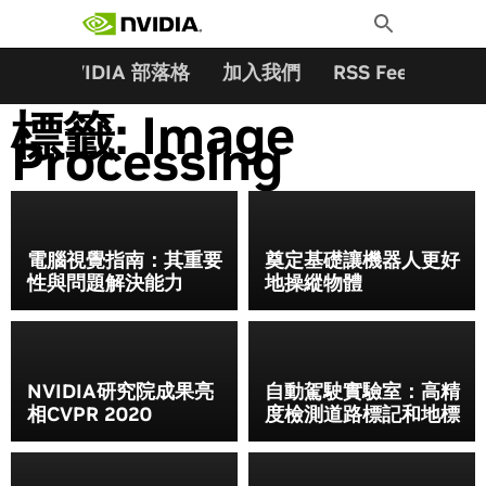
搜尋關鍵字:
Skip
Toggle
to
Search
content
夥伴
NVIDIA 部落格
加入我們
RSS Feeds
訂
標籤:
Image
Processing
電腦視覺指南：其重要
奠定基礎讓機器人更好
性與問題解決能力
地操縱物體
NVIDIA研究院成果亮
自動駕駛實驗室：高精
相CVPR 2020
度檢測道路標記和地標