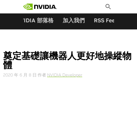
搜尋關鍵字:
Skip
Toggle
to
Search
content
夥伴
NVIDIA 部落格
加入我們
RSS Feeds
訂
奠定基礎讓機器人更好地操縱物
體
2020 年 6 月 8 日
作者
NVIDIA Developer