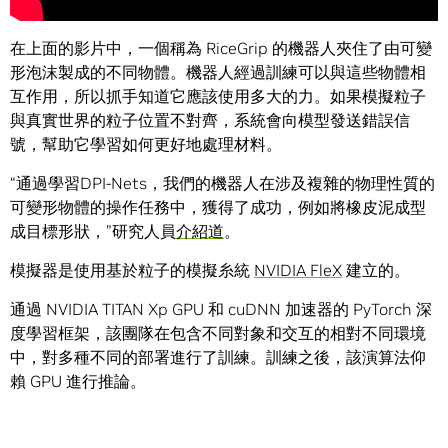
在上面的影片中，一個稱為 RiceGrip 的機器人夾住了由可變
形泡沫製成的不同物體。機器人經過訓練可以與這些物體相
互作用，所以抓手知道它應該使用多大的力。如果模擬粒子
與真實世界的粒子位置不對齊，系統會向模型發送錯誤信
號，幫助它學習如何更好地處理材料。
“通過學習DPI-Nets，我們的機器人在涉及複雜的物理性質的
可變形物體的操作任務中，獲得了成功，例如將橡皮泥成型
成目標形狀，”研究人員
介紹道
。
模擬器是使用基於粒子的模擬糸統
NVIDIA FleX
建立的。
通過 NVIDIA TITAN Xp GPU 和 cuDNN 加速器的 PyTorch 深
度學習框架，該團隊在包含不同對象和交互的相對不同環境
中，對多種不同的部署進行了訓練。訓練之後，該演算法仰
賴 GPU 進行推論。